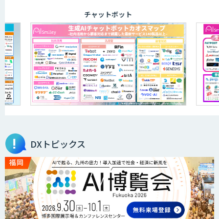
チャットボット
ELYZA Works with KDDI
JAPAN AI KNOWLEDGE
医療文書作成を効率化する生成
AI「OPTiM AI ホスピタル」
DXトピックス
オーダーメイドAI人材育成研修
Brain Plus for Sales