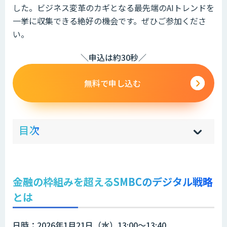
した。ビジネス変革のカギとなる最先端のAIトレンドを
一挙に収集できる絶好の機会です。ぜひご参加くださ
い。
＼申込は約30秒／
無料で申し込む
ow
de
目次
[
[
]
]
sh
hi
金融の枠組みを超えるSMBCのデジタル戦略
とは
日時：2026年1月21日（水）13:00～13:40