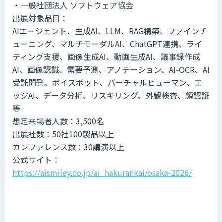
・一般社団法人 ソフトウェア協会
出展対象品目：
AIエージェント、生成AI、LLM、RAG構築、ファインチ
ューニング、マルチモーダルAI、ChatGPT連携、ライ
ティング支援、画像生成AI、動画生成AI、議事録作成
AI、画像認識、需要予測、アノテーション、AI-OCR、AI
受託開発、ボイスボット、バーチャルヒューマン、エ
ッジAI、データ分析、リスキリング、外観検査、顔認証
等
想定来場者人数：3,500名
出展社数：50社100製品以上
カンファレンス数：30講演以上
公式サイト：
https://aismiley.co.jp/ai_hakurankai/osaka-2026/