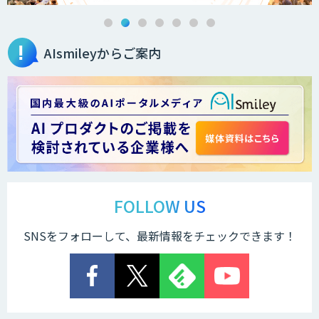
AIsmileyからご案内
データ分析/AI開発/コンサルティング
Docify（ドシファイ）
×
STORM Platform
FOLLOW US
SNSをフォローして、最新情報をチェックできます！
Cogent AI Cabinet