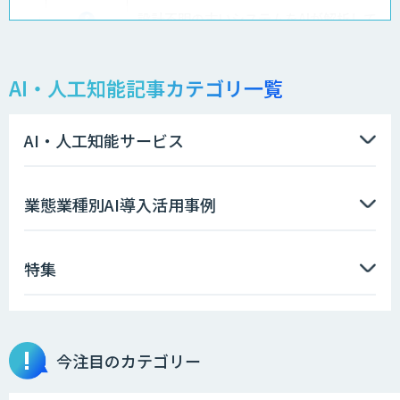
設計不明の古いシステムをAIが解析して
仕様書化「システム解析AI」
AI・人工知能記事カテゴリ一覧
LLMOチェキ
AI・人工知能サービス
AIエージェント開発支援
業態業種別AI導入活用事例
特集
AIエンジニアアカデミー（バイブコーデ
ィング研修）
今注目のカテゴリー
aiDAPTIV+