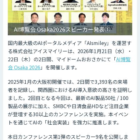
AI博覧会 Osaka2026スピーカー発表①
国内最大級のAIポータルメディア「AIsmiley」を運営す
る株式会社アイスマイリーは、2026年1月21日（水）・
22日（木）の2日間、マイドームおおさかにて「
AI博覧
会 Osaka 2026
」を開催します。
2025年1月の大阪初開催では、2日間で3,393名の来場
者を記録し、関西圏におけるAI導入意欲の高さを証明し
ました。2回目となる今回は、最新のAI製品50社 / 100
製品の展示に加え、SMBCや日清食品HDなど注目企業
が登壇する30以上のカンファレンスを実施。本イベン
トを通じてAIの「社会実装」を強力に推進します。
本日カンファレンス第1弾のスピーカー9名を公開しま