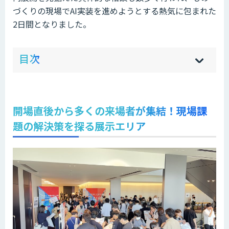
づくりの現場でAI実装を進めようとする熱気に包まれた
2日間となりました。
ow
de
目次
[
[
]
]
sh
hi
開場直後から多くの来場者が集結！現場課
題の解決策を探る展示エリア