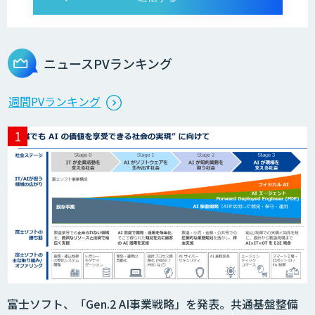
Dify導入・AIエージェント活用支援サー
ビス
ニュースPVランキング
製造業特化型オーダーメイドAI開発（知
週間PVランキング
財/FMEA/電気回路/CAD/外観検査）
異常検知AI
需要予測＋業務最適化AIシステム
『KISS』
imprai ezCheck
富士ソフト、「Gen.2 AI事業戦略」を発表。共通基盤整備