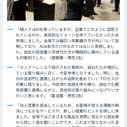
「個人ではAIを使っていますが、企業でどのように活用さ
れているのか、具体的なイメージを持てていなかったため
来場しました。会場では幅広い年齢層の方がAIについて説
明しており、AIは若手だけのものではないと実感しまし
た。自社の経営層と同世代の方が積極的に案内している姿
も印象的でした」（建築業・男性2名）
「カンファレンスで紹介された事例が、自分たちが検討し
ている取り組みに近く、大変参考になりました。特に、社
内の各部門と連携しながらAI活用を進めていくプロセスが
印象に残りました。今回得た知見を持ち帰り、自社でも関
係部署と連携しながら、具体的な取り組みにつなげていき
たいと思います」（製造業・男性2名）
「法人営業を担当しているため、お客様が抱える課題の解
決につながるサービスや、新しい提案のヒントを探しに来
ました。会場ではさまざまな製品を実際に見ながら担当者
から詳しく話を聞くことができ、これまで知らなかった活