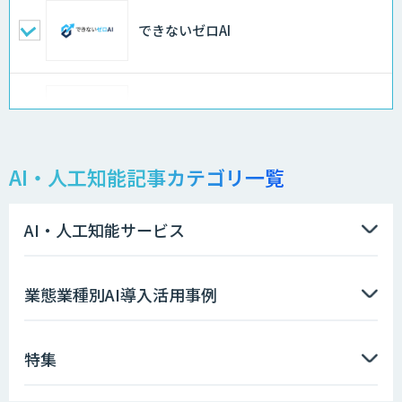
できないゼロAI
Docify（ドシファイ）
AI・人工知能記事カテゴリ一覧
STORM Platform
AI・人工知能サービス
imprai ezKotae
業態業種別AI導入活用事例
特集
データ分析エージェント