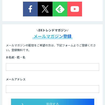
Explaza 生成AI Partner｜AIエージェン
ト
業務特化型AIエージェントの開発支援
「業務AIプロ」
DXトレンドマガジン
メールマガジン登録
メールマガジンの配信をご希望の方は、下記フォームよりご登録くださ
Dify導入支援
い。登録無料です。
お名前 - 姓・名
Dify開発支援
メールアドレス
SELFBOT AIエージェント