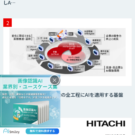
しA…
JAPAN AI HR
miibo
×
AIエージェントコース
日立製作所、システム開発の全工程にAIを適用する基盤
「Agent…
DELTA AI AGENT システム
ニーズを理解する対話型AIエージェント