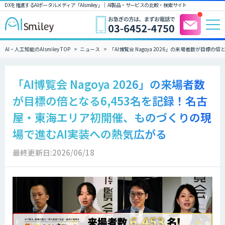
DXを推進するAIポータルメディア「AIsmiley」｜ AI製品・サービスの比較・検索サイト
AI・人工知能のAIsmiley TOP
ニュース
「AI博覧会 Nagoya 2026」の来場者数が目
「AI博覧会 Nagoya 2026」の来場者数
が目標の倍となる6,453名を記録！名古
屋・東海エリア初開催、ものづくりの現
場で進むAI実装への熱気広がる
最終更新日:2026/06/18