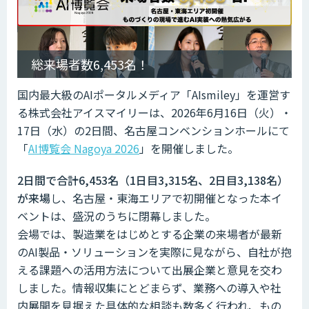
総来場者数6,453名！
国内最大級のAIポータルメディア「AIsmiley」を運営す
る株式会社アイスマイリーは、2026年6月16日（火）・
17日（水）の2日間、名古屋コンベンションホールにて
「
AI博覧会 Nagoya 2026
」を開催しました。
2日間で合計6,453名（1日目3,315名、2日目3,138名）
が来場
し、名古屋・東海エリアで初開催となった本イ
ベントは、盛況のうちに閉幕しました。
会場では、製造業をはじめとする企業の来場者が最新
のAI製品・ソリューションを実際に見ながら、自社が抱
える課題への活用方法について出展企業と意見を交わ
しました。情報収集にとどまらず、業務への導入や社
内展開を見据えた具体的な相談も数多く行われ、もの