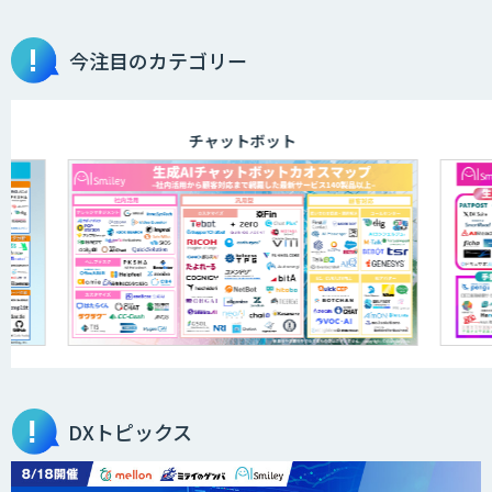
物品輸出から留学生・研究者のバックチ
今注目のカテゴリー
ェックまで自動化。輸出管理
AI「TRAFEED」
チャットボット
JOINT AI Flow byGMO
AIR-NEXUS
営業支援/ 業務自動化 AI
DXトピックス
secondz Agentsense