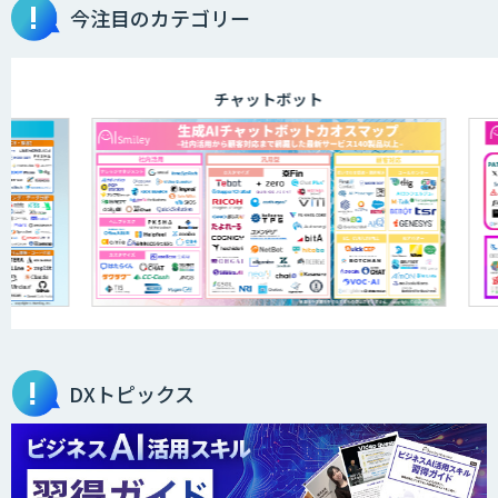
物品輸出から留学生・研究者のバックチ
今注目のカテゴリー
ェックまで自動化。輸出管理
AI「TRAFEED」
チャットボット
JOINT AI Flow byGMO
AIR-NEXUS
営業支援/ 業務自動化 AI
DXトピックス
secondz Agentsense