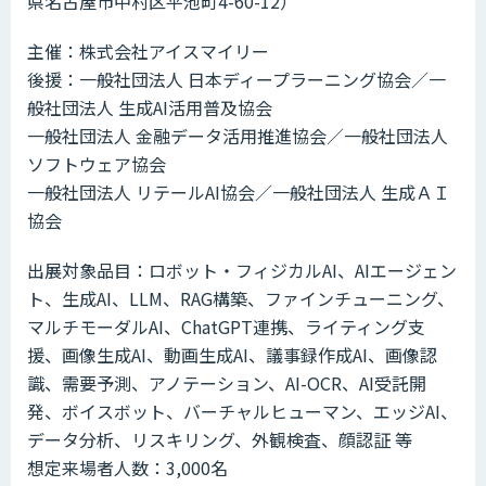
県名古屋市中村区平池町4-60-12）
主催：株式会社アイスマイリー
後援：一般社団法人 日本ディープラーニング協会／一
般社団法人 生成AI活用普及協会
一般社団法人 金融データ活用推進協会／一般社団法人
ソフトウェア協会
一般社団法人 リテールAI協会／一般社団法人 生成ＡＩ
協会
出展対象品目：ロボット・フィジカルAI、AIエージェン
ト、生成AI、LLM、RAG構築、ファインチューニング、
マルチモーダルAI、ChatGPT連携、ライティング支
援、画像生成AI、動画生成AI、議事録作成AI、画像認
識、需要予測、アノテーション、AI-OCR、AI受託開
発、ボイスボット、バーチャルヒューマン、エッジAI、
データ分析、リスキリング、外観検査、顔認証 等
想定来場者人数：3,000名