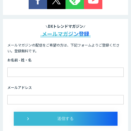
業務特化型AIエージェントの開発支援
「業務AIプロ」
DXトレンドマガジン
メールマガジン登録
メールマガジンの配信をご希望の方は、下記フォームよりご登録くださ
Dify導入支援
い。登録無料です。
お名前 - 姓・名
Dify開発支援
メールアドレス
SELFBOT AIエージェント
Dify導入・AIエージェント活用支援サー