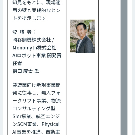
知見をもとに、現場適
用の壁と実践的なヒン
トを提示します。
登 壇 者：
岡谷鋼機株式会社 /
Monomyth株式会社
AIロボット事業 開発責
任者
樋口 康太 氏
製造業向け新規事業開
発に従事し、無人フォ
ークリフト事業、物流
コンサルティング型
SIer事業、航空エンジ
ンSCM事業、Physical
AI事業を推進。自動車