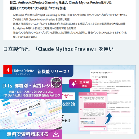
Web接客を進化させる対話型AIエージェ
ント「AI’mON for WEB」
日立製作所、「Claude Mythos Preview」を用い…
AIエージェント構築支援サービス
スクレイプPro
×
SAT
DX推進のパートナーに「ジンベイ 生成