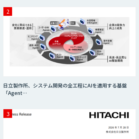
JAPAN AI HR
miibo
AIエージェントコース
日立製作所、システム開発の全工程にAIを適用する基盤
「Agent…
DELTA AI AGENT システム
ニーズを理解する対話型AIエージェント
「AI’mON for 展示会」