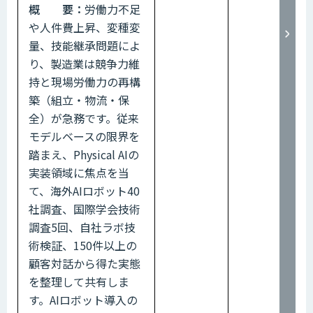
概 要：
労働力不足
や人件費上昇、変種変
量、技能継承問題によ
り、製造業は競争力維
持と現場労働力の再構
築（組立・物流・保
全）が急務です。従来
モデルベースの限界を
踏まえ、Physical AIの
実装領域に焦点を当
て、海外AIロボット40
社調査、国際学会技術
調査5回、自社ラボ技
術検証、150件以上の
顧客対話から得た実態
を整理して共有しま
す。AIロボット導入の