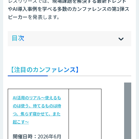
レスリリースでは、
現場課題を解決する最新トレンド
やAI導入事例を学べる多数のカンファレンスの第1弾ス
ピーカー
を発表します。
ow
de
目次
[
[
]
]
sh
hi
【注目のカンファレンス】
AI活用のリアル​～使えるも
のは使う、待てるものは待
つ。​焦らず寝かせて、また
起こす～
開催日時：
2026年6月