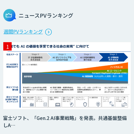
ビス
ニュースPVランキング
製造業特化型オーダーメイドAI開発（知
週間PVランキング
財/FMEA/電気回路/CAD/外観検査）
異常検知AI
需要予測＋業務最適化AIシステム
『KISS』
imprai ezCheck
富士ソフト、「Gen.2 AI事業戦略」を発表。共通基盤整備
しA…