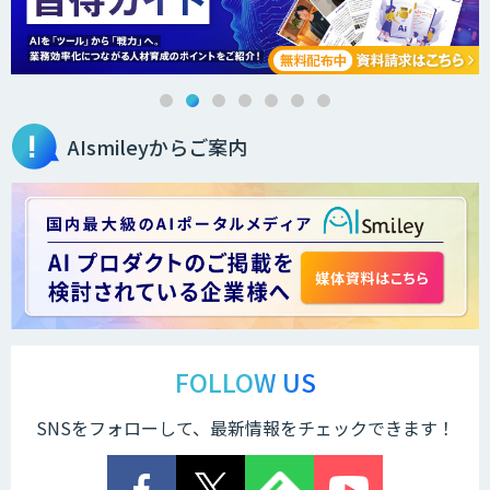
法人向けAIエージェント「OfficeAI社
員」
AIsmileyからご案内
2層ナレッジ×AIで顧客コミュニケーシ
ョンを効率化「ZEROCK」
＜Dify活用＞AIエージェントDRIVE
戦略策定から実装まで一気通貫のAIエー
ジェント開発
FOLLOW US
SNSをフォローして、最新情報をチェックできます！
Explaza 生成AI Partner｜AIエージェン
ト