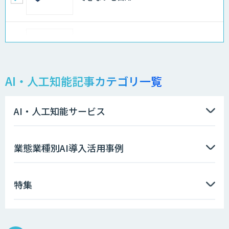
Docify（ドシファイ）
AI・人工知能記事カテゴリ一覧
STORM Platform
AI・人工知能サービス
imprai ezKotae
業態業種別AI導入活用事例
特集
データ分析エージェント