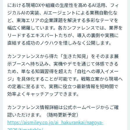
における現場DXや組織の生産性を高めるAI活用、フィ
ジカルAIの実装、AIエージェントによる業務自動化な
ど、東海エリアの企業課題を解決する多彩なテーマを
幅広く網羅しています。各カンファレンスでは、業界を
リードするエキスパートたちが、導入の裏側や実務に
直結する成功のノウハウを惜しみなく公開します。
カンファレンスから得た「生きた知見」をそのまま展
示ブースへ持ち込み、実機やデモを通じて体感できる
ため、単なる知識習得を超えた「自社への導入イメー
ジ」を具体化することが可能です。戦略立案から現場へ
の定着に至るまで、実務に役立つ最新情報を短時間で
効率よくキャッチアップできます。
カンファレンス情報詳細は公式ホームページからご確
認いただけます。（随時更新予定）
https://aismiley.co.jp/ai_hakurankai/nagoya-
2026/timetable/