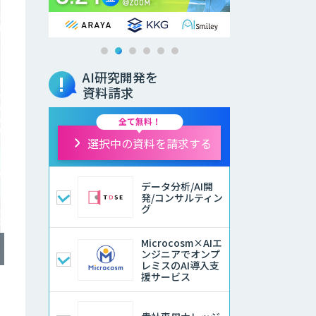
AI研究開発を
資料請求
全て無料！
選択中の資料を請求する
データ分析/AI開
発/コンサルティン
グ
Microcosm×AIエ
ンジニアでオンプ
レミスのAI導入支
援サービス