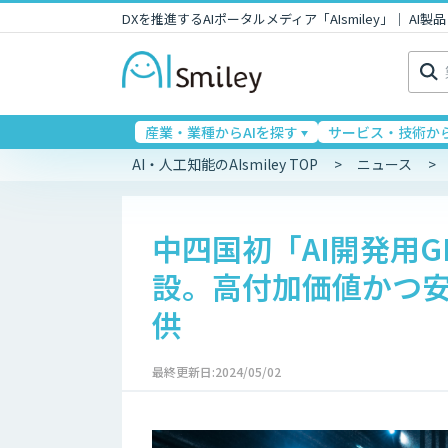
DXを推進するAIポータルメディア「AIsmiley」｜ A
検
索:
産業・業種からAIを探す
サービス・技術から
AI・人工知能のAIsmiley TOP
ニュース
中四国初「AI開発用
設。高付加価値かつ安
供
最終更新日:2024/05/02