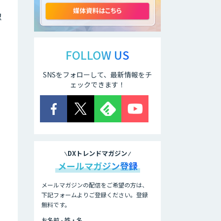
開発
認
AI開発・伴走支
援・内製化支援
FOLLOW US
SNSをフォローして、最新情報をチ
「ジンベイ AI技術
実装アドバイザリ
ェックできます！
ー」サービス
オーダーメイドAI
開発
DXトレンドマガジン
ローカル
メールマガジン登録
LLM×RAG「Cosnex」
メールマガジンの配信をご希望の方は、
下記フォームよりご登録ください。登録
無料です。
DXセカンドオピニ
オン
お名前 - 姓・名