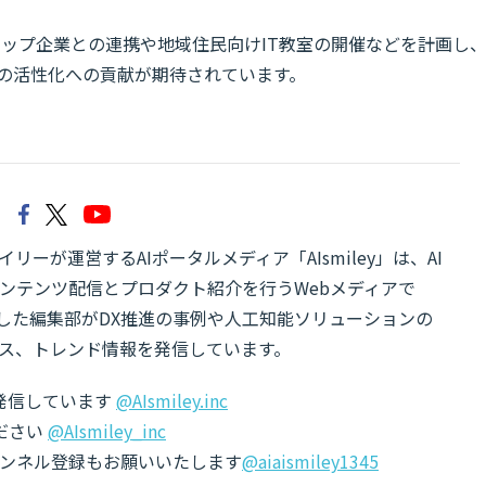
ップ企業との連携や地域住民向けIT教室の開催などを計画し
済の活性化への貢献が期待されています。
リーが運営するAIポータルメディア「AIsmiley」は、AI
ンテンツ配信とプロダクト紹介を行うWebメディアで
有した編集部がDX推進の事例や人工知能ソリューションの
ス、トレンド情報を発信しています。
でも発信しています
@AIsmiley.inc
ださい
@AIsmiley_inc
チャンネル登録もお願いいたします
@aiaismiley1345