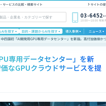
I製品・サービスの比較・検索サイト
サイトの使
03-6452
10:00〜18:00 年
AIを探す
目的・課題からAIを探す
導入事例
ニュース
中四国初「AI開発用GPU専用データセンター」を新設。高付加価値か
GPU専用データセンター」を新
価なGPUクラウドサービスを提