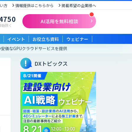
い方
情報提供はこちらから
掲載希望の企業様へ
-4750
AI活用を無料相談
末年始除く
イベント
お役立ち資料
ウェビナー
つ安価なGPUクラウドサービスを提供
DXトピックス