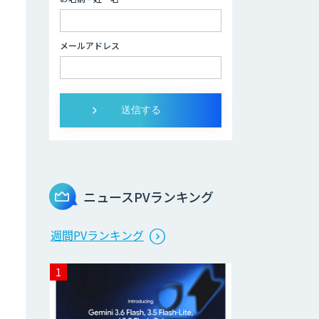
、
生成AI活用コンサ
ルティング
メールアドレス
（BREEZE）
法人向け生成AIソ
リューション（受
託開発/PoC&コン
サル）
サテライトAI
ニュースPVランキング
AI 受託開発・導入
週間PVランキング
支援
低コスト・短納期
のAI受託開発