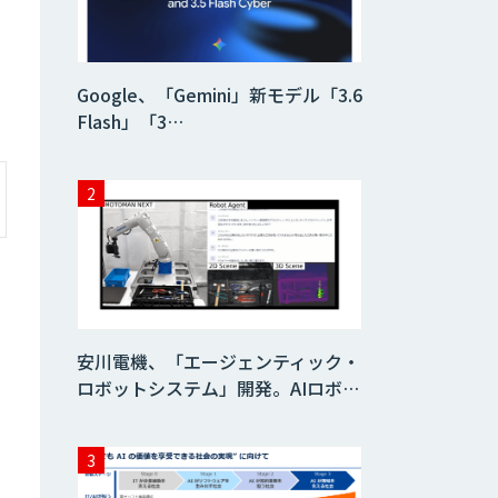
HPC+AI環境構築
サービス
Google、「Gemini」新モデル「3.6
Flash」「3…
ライフサイエンス
DX/AIソリューシ
ョン
IMACEL
人工知能研究開発
支援
安川電機、「エージェンティック・
ロボットシステム」開発。AIロボ…