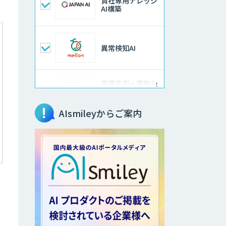
貴社専用ナレッジ
AI構築
異常検知AI
需要予測＋業務最
適化AIシステム
『KISS』
AIsmileyからご案内
高性能 AI エンジ
ン搭載エッジシス
テム「VAB-
5000」
【特許調査特化】
生成AI構築サービ
ス
画像解析・デジタ
ルツイン領域のAI