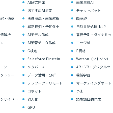
AI研究開発
画像生成AI
おすすめAI企業
チャットボット
翻訳・通訳
画像認識・画像解析
顔認証
異常検知・予知保全
自然言語処理-NLP-
感情解析
AIモデル作成
需要予測・ダイ
ン
AI学習データ作成
エッジAI
G検定
E資格
Salesforce Einstein
Watson（ワトソン）
ーン
メタバース
AR・VR・デジタル
ァクトリー
データ活用・分析
機械学習
テレワーク・リモートワーク
マーケテイングオー
ロボット
予測
営業支援・インサイドセールス
省人化
議事録自動作成
GPU