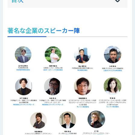
sh
hi
著名な企業のスピーカー陣