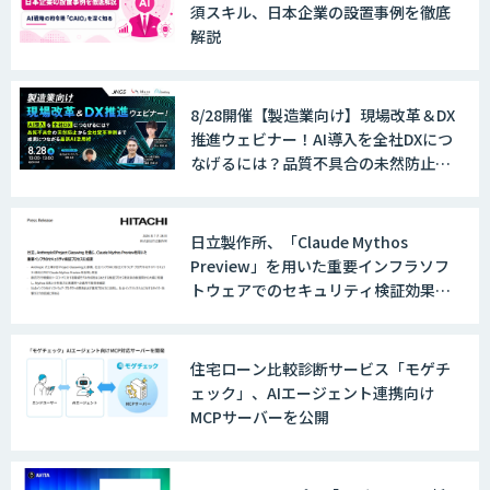
須スキル、日本企業の設置事例を徹底
解説
8/28開催【製造業向け】現場改革＆DX
推進ウェビナー！AI導入を全社DXにつ
なげるには？品質不具合の未然防止か
ら全社変革事例まで、成果につながる
最新AI活用術
日立製作所、「Claude Mythos
Preview」を用いた重要インフラソフ
トウェアでのセキュリティ検証効果を
発表
住宅ローン比較診断サービス「モゲチ
ェック」、AIエージェント連携向け
MCPサーバーを公開