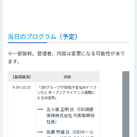
当日のプログラム（予定）
※一部抜粋。登壇者、内容は変更になる可能性があり
ます。
【基調講演】
詳細
9:30-10:10
「SBIグループが目指す全社AIドリブ
ン化とオープンアライアンス戦略に
よるAI活用」
五十嵐 正明 氏（SBI損害
保険株式会社 代表取締役
社長）
佐藤 市雄 氏（SBIホール