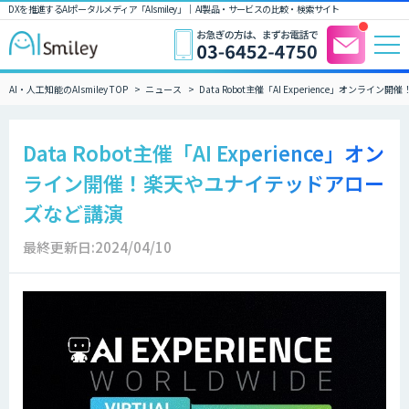
DXを推進するAIポータルメディア「AIsmiley」｜ AI製品・サービスの比較・検索サイト
AI・人工知能のAIsmiley TOP
ニュース
Data Robot主催「AI Experience」オン
Data Robot主催「AI Experience」オン
ライン開催！楽天やユナイテッドアロー
ズなど講演
最終更新日:2024/04/10