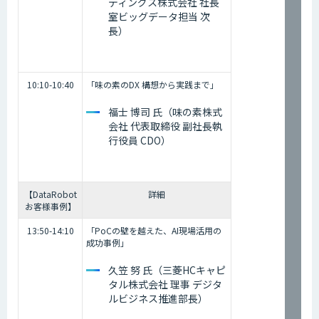
ディングス株式会社 社長
室ビッグデータ担当 次
長）
10:10-10:40
「味の素のDX 構想から実践まで」
福士 博司 氏（味の素株式
会社 代表取締役 副社長執
行役員 CDO）
【DataRobot
詳細
お客様事例】
13:50-14:10
「PoCの壁を越えた、AI現場活用の
成功事例」
久笠 努 氏（三菱HCキャピ
タル株式会社 理事 デジタ
ルビジネス推進部長）