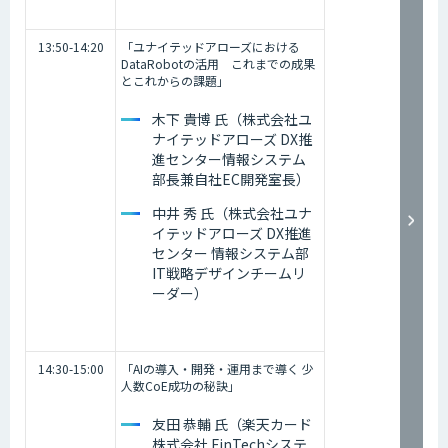
13:50-14:20
「ユナイテッドアローズにおける
DataRobotの活用 これまでの成果
とこれからの課題」
木下 貴博 氏（株式会社ユ
ナイテッドアローズ DX推
進センター情報システム
部長兼自社EC開発室長）
中井 秀 氏（株式会社ユナ
イテッドアローズ DX推進
センター 情報システム部
IT戦略デザインチームリ
ーダー）
14:30-15:00
「AIの導入・開発・運用まで導く 少
人数CoE成功の秘訣」
友田 恭輔 氏（楽天カード
株式会社 FinTechシステ