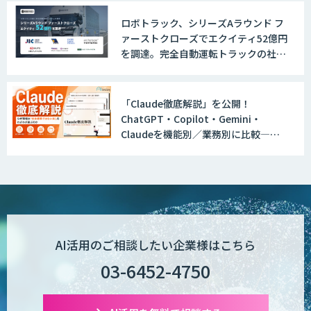
いっている」と回答
ロボトラック、シリーズAラウンド フ
ァーストクローズでエクイティ52億円
を調達。完全自動運転トラックの社会
実装に向けた開発・実証を推進
「Claude徹底解説」を公開！
ChatGPT・Copilot・Gemini・
Claudeを機能別／業務別に比較―自
社に合う生成AIの選び方がわかる実践
ガイド
AI活用のご相談したい企業様はこちら
03-6452-4750