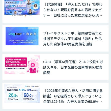
【8/26開催】「導入しただけ」で終わ
らせない！現場を変えるAI活用ウェビ
ナー 自社に合った業務選定から現
場・組織へ定着させる実践ノウハウま
で一挙ご紹介！
プレイネクストラボ、福岡県宮若市と
共同でデジタル庁生成AI「源内」を活
用した自治体AX実証実験を開始
CAIO（最高AI責任者）とは？役割や必
須スキル、日本企業の設置事例を徹底
解説
【2026年企業のAI導入・活用に関する
調査】AIを組織として導入できている
企業は26.8％。AI導入企業の68.0％
が、自社でのAI導入・活用は「上手く