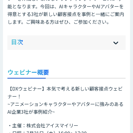
能となります。今回は、AIキャラクターやAIアバターを
得意とする3社が新しい顧客接点を事例と一緒にご案内
します。ご興味ある方はぜひ、ご参加ください。
ow
de
目次
[
[
]
]
sh
hi
ウェビナー概要
【DXウェビナー】本気で考える新しい顧客接点ウェビ
ナー！
~アニメーションキャラクターやアバターに強みのある
AI企業3社が事例紹介~
・主催：株式会社アイスマイリー
・日程：7月21日（木）16:00～17:30