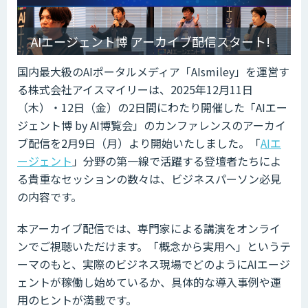
AIエージェント博 アーカイブ配信スタート!
国内最大級のAIポータルメディア「AIsmiley」を運営す
る株式会社アイスマイリーは、2025年12月11日
（木）・12日（金）の2日間にわたり開催した「AIエー
ジェント博 by AI博覧会」のカンファレンスのアーカイ
ブ配信を2月9日（月）より開始いたしました。「
AIエ
ージェント
」分野の第一線で活躍する登壇者たちによ
る貴重なセッションの数々は、ビジネスパーソン必見
の内容です。
本アーカイブ配信では、専門家による講演をオンライ
ンでご視聴いただけます。「概念から実用へ」というテ
ーマのもと、実際のビジネス現場でどのようにAIエージ
ェントが稼働し始めているか、具体的な導入事例や運
用のヒントが満載です。