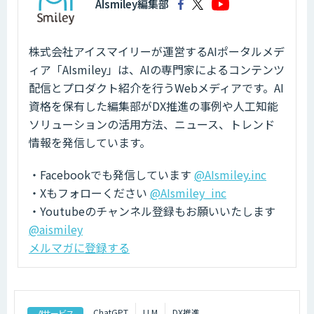
AIsmiley編集部
株式会社アイスマイリーが運営するAIポータルメデ
ィア「AIsmiley」は、AIの専門家によるコンテンツ
配信とプロダクト紹介を行うWebメディアです。AI
資格を保有した編集部がDX推進の事例や人工知能
ソリューションの活用方法、ニュース、トレンド
情報を発信しています。
・Facebookでも発信しています
@AIsmiley.inc
・Xもフォローください
@AIsmiley_inc
・Youtubeのチャンネル登録もお願いいたします
@aismiley
メルマガに登録する
ChatGPT
LLM
DX推進
AIサービス