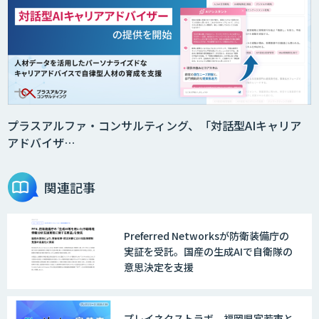
SAT
DX推進のパートナーに「ジンベイ 生成
AI・DXコンサルティング」
プラスアルファ・コンサルティング、「対話型AIキャリア
アドバイザ…
Agentforce
関連記事
Preferred Networksが防衛装備庁の
JAPAN AI SALES
実証を受託。国産の生成AIで自衛隊の
意思決定を支援
JAPAN AI MARKETING
プレイネクストラボ、福岡県宮若市と