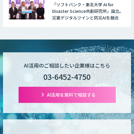
「ソフトバンク・東北大学 AI for
図面検索AI
Disaster Science共創研究所」設立。
災害デジタルツインと防災AIを融合
図面生成AI
AI Worker
AI活用のご相談したい企業様はこちら
03-6452-4750
【営業特化】AIエージェント構築サービ
ス
AI活用を無料で相談する
TIGEREYE AGENT