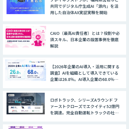
共同でデジタル庁生成AI「源内」を活
用した自治体AX実証実験を開始
ノウハウが必要な受注業務をAIエージェ
ントが自動処理します 『Knowfa（ノウ
ファ）受注AIエージェント』
CAIO（最高AI責任者）とは？役割や必
須スキル、日本企業の設置事例を徹底
解説
MANA Buddy
【2026年企業のAI導入・活用に関する
調査】AIを組織として導入できている
企業は26.8％。AI導入企業の68.0％
データ構造化ソリューション「DX-laei」
が、自社でのAI導入・活用は「上手く
いっている」と回答
ロボトラック、シリーズAラウンド フ
ァーストクローズでエクイティ52億円
MµgenGAI
を調達。完全自動運転トラックの社会
実装に向けた開発・実証を推進