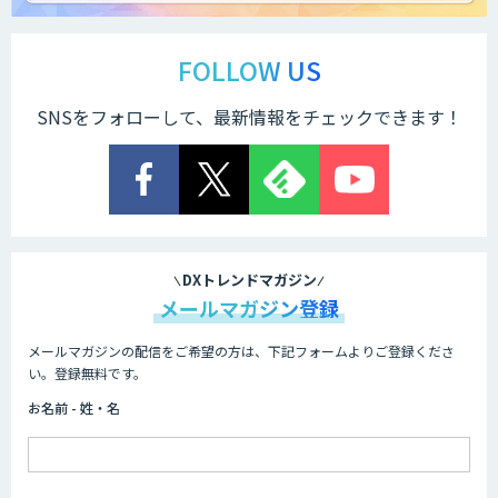
戦略策定から実装まで一気通貫のAIエー
ジェント開発
FOLLOW US
SNSをフォローして、最新情報をチェックできます！
Explaza 生成AI Partner｜AIエージェン
ト
業務特化型AIエージェントの開発支援
「業務AIプロ」
DXトレンドマガジン
メールマガジン登録
メールマガジンの配信をご希望の方は、下記フォームよりご登録くださ
Dify導入支援
い。登録無料です。
お名前 - 姓・名
Dify開発支援