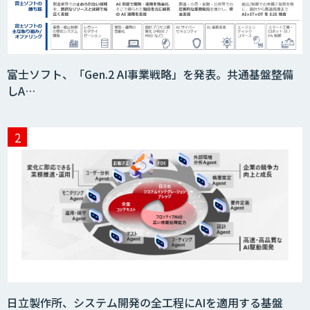
『KISS』
imprai ezCheck
富士ソフト、「Gen.2 AI事業戦略」を発表。共通基盤整備
しA…
JAPAN AI HR
miibo
AIエージェントコース
日立製作所、システム開発の全工程にAIを適用する基盤