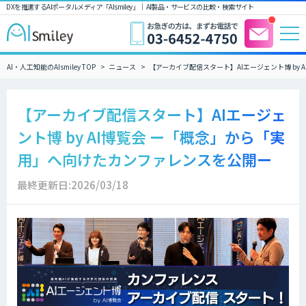
DXを推進するAIポータルメディア「AIsmiley」｜ AI製品・サービスの比較・検索サイト
AI・人工知能のAIsmiley TOP
ニュース
【アーカイブ配信スタート】AIエージェント博 by
【アーカイブ配信スタート】AIエージェ
ント博 by AI博覧会 ー「概念」から「実
用」へ向けたカンファレンスを公開ー
最終更新日:2026/03/18