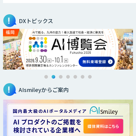
営業支援/ 業務自動化 AI
DXトピックス
secondz Agentsense
法人向けAIエージェント「OfficeAI社
員」
AIsmileyからご案内
2層ナレッジ×AIで顧客コミュニケーシ
ョンを効率化「ZEROCK」
＜Dify活用＞AIエージェントDRIVE