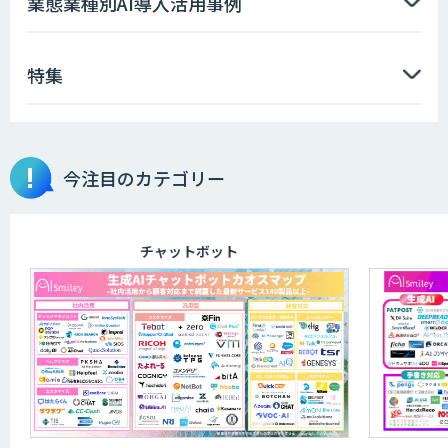
業態業種別AI導入活用事例
特集
データ分析エージェント
物品輸出から留学生・研究者のバックチ
今注目のカテゴリー
ェックまで自動化。輸出管理
AI「TRAFEED」
チャットボット
JOINT AI Flow byGMO
AIR-NEXUS