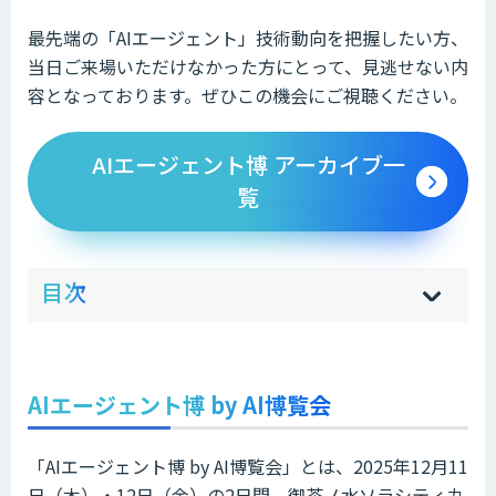
最先端の「AIエージェント」技術動向を把握したい方、
当日ご来場いただけなかった方にとって、見逃せない内
容となっております。ぜひこの機会にご視聴ください。
AIエージェント博 アーカイブ一
覧
ow
de
目次
[
[
]
]
sh
hi
AIエージェント博 by AI博覧会
「AIエージェント博 by AI博覧会」とは、2025年12月11
日（木）・12日（金）の2日間、御茶ノ水ソラシティカ