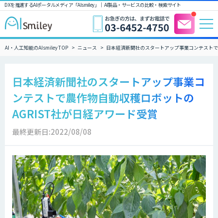
DXを推進するAIポータルメディア「AIsmiley」｜ AI製品・サービスの比較・検索サイト
AI・人工知能のAIsmiley TOP
ニュース
日本経済新聞社のスタートアップ事業コンテストで農
日本経済新聞社のスタートアップ事業コ
ンテストで農作物自動収穫ロボットの
AGRIST社が日経アワード受賞
最終更新日:2022/08/08