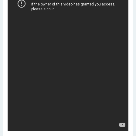
「AG/SUM」は、日本経済新聞社が主催するアグリテッ
ク、フードテックをテーマとし、シンポジウム、ワー
クショップ、ピッチイベントなどによる情報共有・交
換を通じて、農業が成長産業に飛躍することを目指す
グローバルイベントです。
国内外の有力なアグリテック、フードテックのスタート
アップが参加しており、オンライン展示で紹介するほ
かオンラインミーティングや商談の機会が提供されま
した。