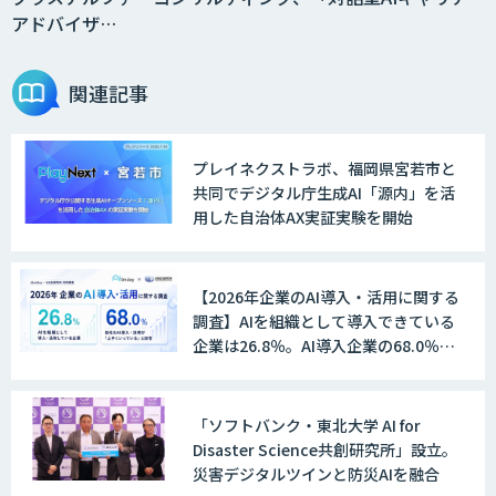
アドバイザ…
関連記事
プレイネクストラボ、福岡県宮若市と
共同でデジタル庁生成AI「源内」を活
用した自治体AX実証実験を開始
【2026年企業のAI導入・活用に関する
調査】AIを組織として導入できている
企業は26.8％。AI導入企業の68.0％
が、自社でのAI導入・活用は「上手く
いっている」と回答
「ソフトバンク・東北大学 AI for
Disaster Science共創研究所」設立。
災害デジタルツインと防災AIを融合