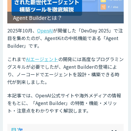
Agent Builderとは？
2025年10月、
OpenAI
が開催した「DevDay 2025」で注
目を集めたのが、AgentKitの中核機能である「Agent
Builder」です。
これまで
AIエージェント
の開発には高度なプログラミン
グスキルが必要でしたが、Agent Builderの登場によ
り、ノーコードでエージェントを設計・構築できる時
代が到来しました。
本記事では、OpenAI公式サイトや海外メディアの情報
をもとに、「Agent Builder」の特徴・機能・メリッ
ト・注意点をわかりやすく解説します。
ow
de
目次
[
[
]
]