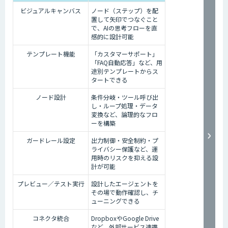
ビジュアルキャンバス
ノード（ステップ）を配
置して矢印でつなぐこと
で、AIの思考フローを直
感的に設計可能
テンプレート機能
「カスタマーサポート」
「FAQ自動応答」など、用
途別テンプレートからス
タートできる
ノード設計
条件分岐・ツール呼び出
し・ループ処理・データ
変換など、論理的なフロ
ーを構築
ガードレール設定
出力制御・安全制約・プ
ライバシー保護など、運
用時のリスクを抑える設
計が可能
プレビュー／テスト実行
設計したエージェントを
その場で動作確認し、チ
ューニングできる
コネクタ統合
DropboxやGoogle Drive
など、外部サービス連携