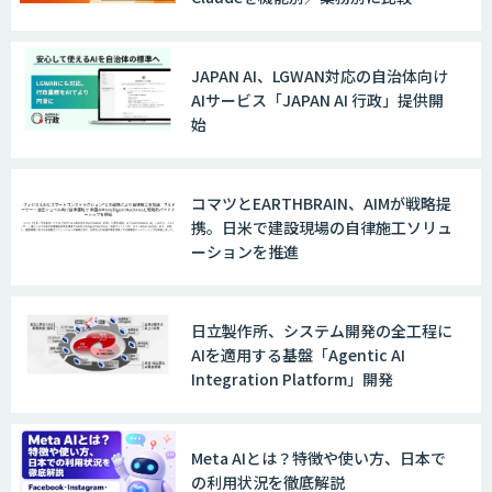
社に合う生成AIの選び方がわかる実践
スマート工場ソリューションkizkia-
ガイド
Meter
JAPAN AI、LGWAN対応の自治体向け
AIサービス「JAPAN AI 行政」提供開
始
サテライトAI
コマツとEARTHBRAIN、AIMが戦略提
携。日米で建設現場の自律施工ソリュ
法人向けAIドライブレコーダー「ナウ
ーションを推進
ト」
日立製作所、システム開発の全工程に
AIを適用する基盤「Agentic AI
DynaEye 11
Integration Platform」開発
Meta AIとは？特徴や使い方、日本で
Kurrant.ai
の利用状況を徹底解説