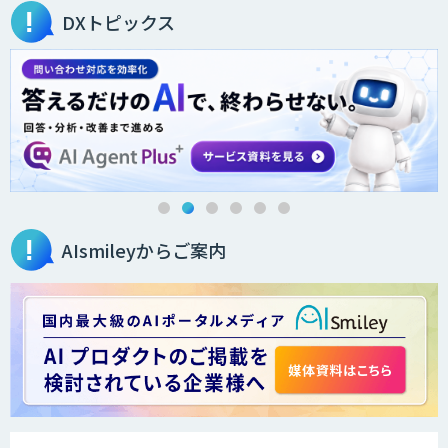
DXトピックス
WAN-RECORD Plus
業務特化型AIエージェントの開発支援
「業務AIプロ」
AIsmileyからご案内
展示会の名刺を商談に変える
「GenLead」
SELFBOT AIエージェント
Salesforce入力・ナーチャリング自動化