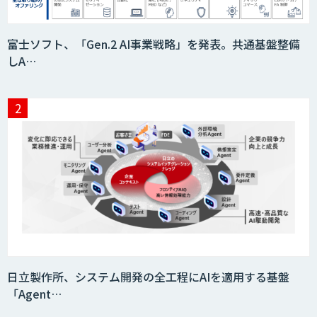
帳票読み取り・自動仕訳AIエージェント
富士ソフト、「Gen.2 AI事業戦略」を発表。共通基盤整備
しA…
製造業特化の図面DXサービス「図面ベー
ス」
AI-OCR × BPOサービス
AI Worker
日立製作所、システム開発の全工程にAIを適用する基盤
「Agent…
【営業特化】AIエージェント構築サービ
ス