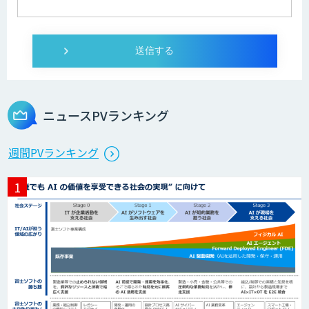
Zoom Phone
伴走型でAI活用を定着させる「生成AIブ
ートキャンプ」
ニュースPVランキング
AIガイドライン策定コンサルティング
週間PVランキング
属人化からの脱却へ「RAG構築サービ
ス」
アポメイト