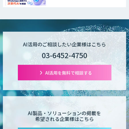
alivorte(アリヴォルテ)
AI活用のご相談したい企業様はこちら
AI・データ活用コンサルティング・受託
開発支援
03-6452-4750
AI活用を無料で相談する
JAPAN AI CHAT
物流チェッカー
AI製品・ソリューションの掲載を
希望される企業様はこちら