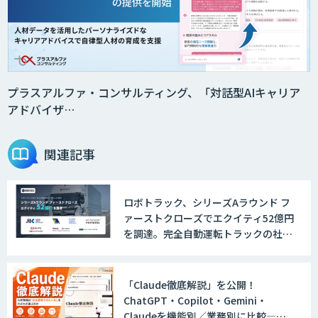
積算AI
Automation 360 Managed Service
プラスアルファ・コンサルティング、「対話型AIキャリア
アドバイザ…
Safe AI Bot
関連記事
ロボトラック、シリーズAラウンド フ
映像解析ソリューション kizkia
ァーストクローズでエクイティ52億円
を調達。完全自動運転トラックの社会
実装に向けた開発・実証を推進
ナレッジを参照して回答するAIヘルプデ
「Claude徹底解説」を公開！
スク
ChatGPT・Copilot・Gemini・
Claudeを機能別／業務別に比較―自