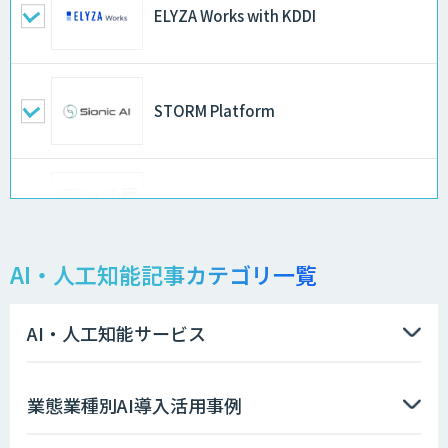
ELYZA Works with KDDI
STORM Platform
ログミーツ powered by GPT-4
AI・人工知能記事カテゴリ一覧
物品輸出から留学生・研究者のバックチ
ェックまで自動化。輸出管理
AI「TRAFEED」
AI・人工知能サービス
JOINT AI Flow byGMO
業態業種別AI導入活用事例