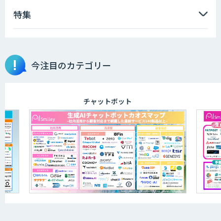
特集
AIR-NEXUS
今注目のカテゴリー
営業支援/ 業務自動化 AI
チャットボット
地理空間DX ソリューション
法人向けAIエージェント「OfficeAI社
員」
運営を自動化し、コミュニティで収益化
する「TIMEWELL BASE」