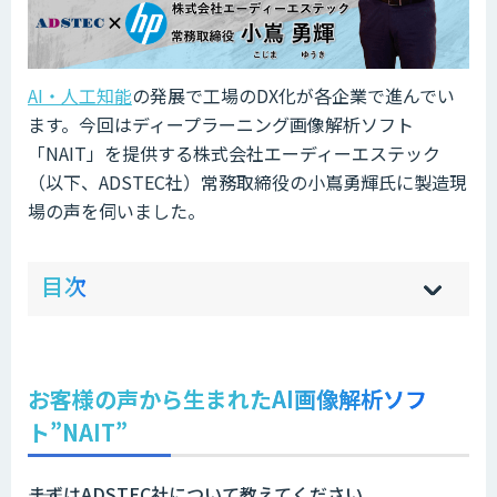
AI・人工知能
の発展で工場のDX化が各企業で進んでい
ます。今回はディープラーニング画像解析ソフト
「NAIT」を提供する株式会社エーディーエステック
（以下、ADSTEC社）常務取締役の小嶌勇輝氏に製造現
場の声を伺いました。
ow
de
目次
[
[
]
]
sh
hi
お客様の声から生まれたAI画像解析ソフ
ト”NAIT”
――まずはADSTEC
社について教えてください。