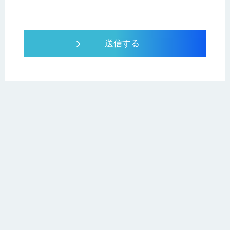
データ分析を資料請求
全て無料！
選択中の資料を請求する
設計不明の古いシステムをAIが解析して
仕様書化「システム解析AI」