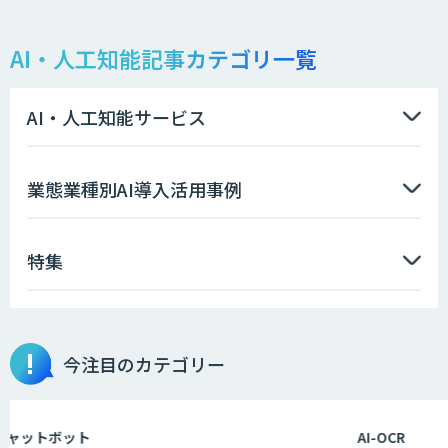
AI・人工知能記事カテゴリ一覧
QANT スピーク
AI・人工知能サービス
AI Worker
業態業種別AI導入活用事例
特集
AI開発・伴走支援・内製化支援
今注目のカテゴリー
DXセカンドオピニオン
ットボット
AI-OCR