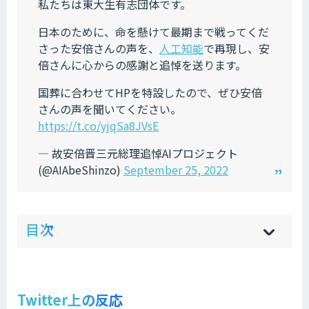
私たちは東大生有志団体です。
日本のために、命を懸けて最期まで戦ってくだ
さった安倍さんの声を、
人工知能
で再現し、安
倍さんに心からの感謝と追悼を送ります。
国葬に合わせてHPを特設したので、ぜひ安倍
さんの声を聞いてください。
https://t.co/yjqSa8JVsE
— 故安倍晋三元総理追悼AIプロジェクト
(@AIAbeShinzo)
September 25, 2022
ow
de
目次
[
[
]
]
sh
hi
Twitter上の反応