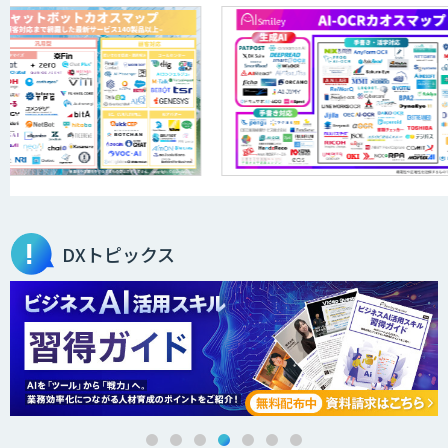
LINEWORKS AiCall（VOICEIVR）
AmiVoice ISR Studio
Helpfeel
DXトピックス
PKSHA VoiceAgent
DHK CANVAS