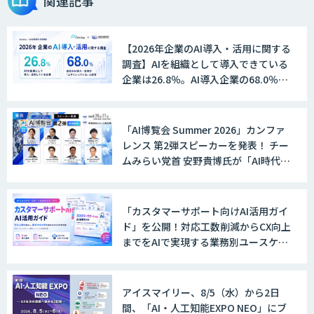
関連記事
【2026年企業のAI導入・活用に関する
調査】AIを組織として導入できている
企業は26.8％。AI導入企業の68.0％
が、自社でのAI導入・活用は「上手く
いっている」と回答
「AI博覧会 Summer 2026」カンファ
レンス 第2弾スピーカーを発表！ チー
ムみらい党首 安野貴博氏が「AI時代の
DX戦略」を解説。 デジタル庁のガバ
メントAI、経営・製造・営業のAI活用
事例も公開
「カスタマーサポート向けAI活用ガイ
ド」を公開！対応工数削減からCX向上
までをAIで実現する業務別ユースケー
ス集
アイスマイリー、8/5（水）から2日
間、「AI・人工知能EXPO NEO」にブ