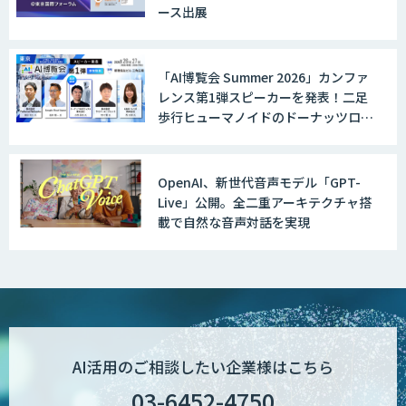
ース出展
「AI博覧会 Summer 2026」カンファ
レンス第1弾スピーカーを発表！二足
歩行ヒューマノイドのドーナッツロボ
ティクス、国産LLM「PLaMo」の
Preferred Networksが登壇
OpenAI、新世代音声モデル「GPT-
Live」公開。全二重アーキテクチャ搭
載で自然な音声対話を実現
AI活用のご相談したい企業様はこちら
03-6452-4750