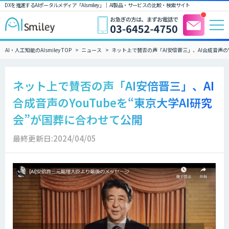
DXを推進するAIポータルメディア「AIsmiley」｜ AI製品・サービスの比較・検索サイト
AI・人工知能のAIsmiley TOP
ニュース
ネット上で賛否の声「AI安倍晋三」、AI合成音声のY
ネット上で賛否の声「AI安倍晋三」、AI
合成音声のYouTubeを“東京大学AI研究
会”が国葬に合わせて公開
最終更新日:2024/04/05