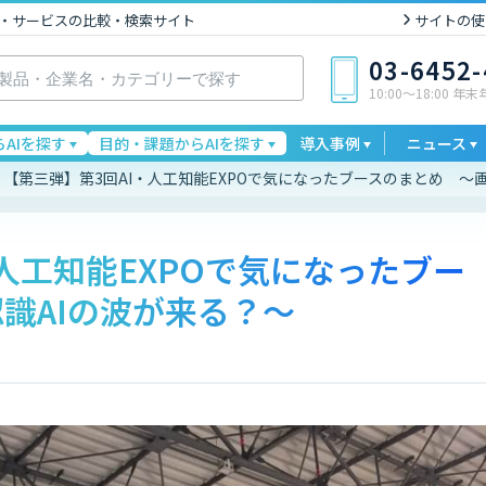
I製品・サービスの比較・検索サイト
サイトの使
03-6452
10:00〜18:00 年
AIを探す
目的・課題からAIを探す
導入事例
ニュース
【第三弾】第3回AI・人工知能EXPOで気になったブースのまとめ ～
人工知能EXPOで気になったブー
識AIの波が来る？～