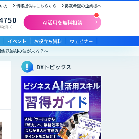
い方
情報提供はこちらから
掲載希望の企業様へ
-4750
AI活用を無料相談
末年始除く
イベント
お役立ち資料
ウェビナー
画像認識AIの波が来る？～
DXトピックス