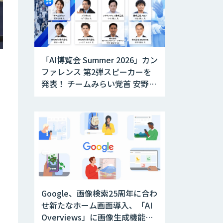
「AI博覧会 Summer 2026」カン
ファレンス 第2弾スピーカーを
発表！ チームみらい党首 安野貴
博氏が「AI時代のDX戦略」を解
説。 デジタル庁のガバメント
AI、経営・製造・営業のAI活用
事例も公開
Google、画像検索25周年に合わ
せ新たなホーム画面導入、「AI
Overviews」に画像生成機能を