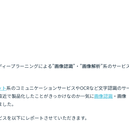
ディープラーニングによる”
画像認識
”・”
画像解析
”系のサービ
ット
系のコミュニケーションサービスやOCRなど文字認識のサ
直近で製品化したことがきっかけなのか一気に
画像認識
・画像
ました。
ビスを以下にレポートさせていただきます。
w