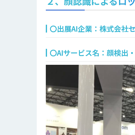
２、顔認識によるロ
〇出展AI企業：株式会社
〇AIサービス名：顔検出・認識〜