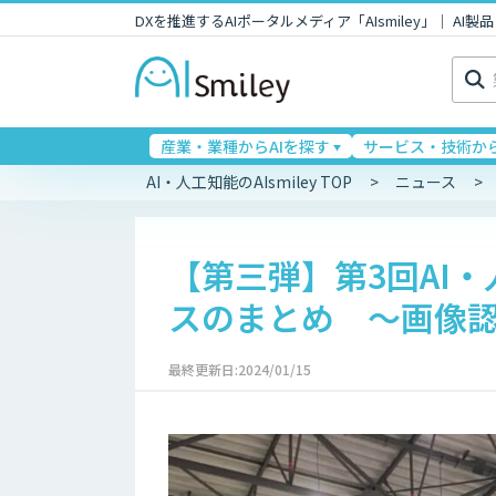
DXを推進するAIポータルメディア「AIsmiley」｜ A
検
索:
産業・業種からAIを探す
サービス・技術から
AI・人工知能のAIsmiley TOP
ニュース
【第三弾】第3回AI・
スのまとめ ～画像認
最終更新日:2024/01/15