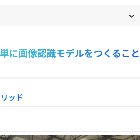
de
o
[
[
]
]
sh
hi
簡単に画像認識モデルをつくること
グリッド