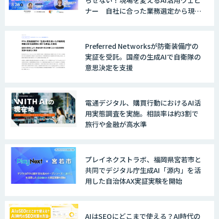
らせない！現場を変えるAI活用ウェビ
ジェント開発
ナー 自社に合った業務選定から現
場・組織へ定着させる実践ノウハウま
で一挙ご紹介！
WARP NEXT
Preferred Networksが防衛装備庁の
実証を受託。国産の生成AIで自衛隊の
意思決定を支援
LINE WORKS AiNote
電通デジタル、購買行動におけるAI活
用実態調査を実施。相談率は約3割で
旅行や金融が高水準
Explaza 生成AI Partner｜AIエージェン
ト
プレイネクストラボ、福岡県宮若市と
共同でデジタル庁生成AI「源内」を活
用した自治体AX実証実験を開始
GENIEE SFA/CRM
AIはSEOにどこまで使える？AI時代の