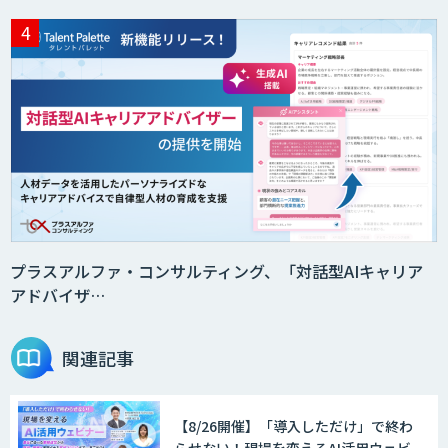
Smart Search
法人向けAIエージェント「OfficeAI社
員」
2層ナレッジ×AIで顧客コミュニケーシ
ョンを効率化「ZEROCK」
プラスアルファ・コンサルティング、「対話型AIキャリア
アドバイザ…
＜Dify活用＞AIエージェントDRIVE
関連記事
【8/26開催】「導入しただけ」で終わ
戦略策定から実装まで一気通貫のAIエー