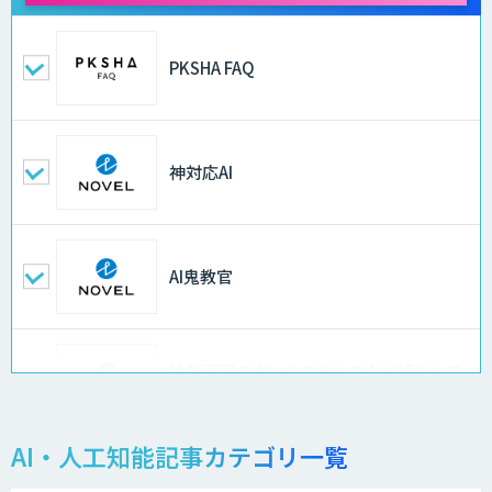
PKSHA FAQ
神対応AI
AI鬼教官
設計不明の古いシステムをAIが解析して
仕様書化「システム解析AI」
AI・人工知能記事カテゴリ一覧
LLMOチェキ