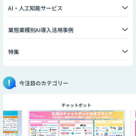
AI・人工知能サービス
AIエージェント開発支援
業態業種別AI導入活用事例
特集
AIエンジニアアカデミー（バイブコーデ
ィング研修）
今注目のカテゴリー
aiDAPTIV+
チャットボット
ELYZA Works with KDDI