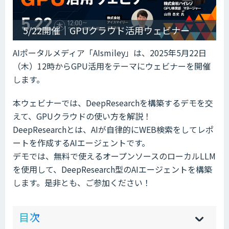
5/22開催｜GPUクラウド活用ウェビナー
AIポータルメディア「AIsmiley」は、2025年5月22日
（木）12時からGPU活用をテーマにウェビナーを開催
します。
本ウェビナーでは、DeepResearchを構築するデモを交
えて、GPUクラウドの使い方を解説！
​DeepResearchとは、AIが自律的にWEB検索をしてレポ
ートを作成するAIエージェントです。
​デモでは、無料で使えるオープンソースのローカルLLM
を使用して、DeepResearch型のAIエージェントを構築
します。​​是非とも、ご参加ください！
ow
de
目次
[
[
]
]
sh
hi