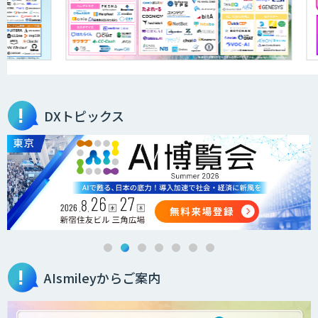
JAPAN AI KNOWLEDGE
医療文書作成を効率化する生成
AI「OPTiM AI ホスピタル」
DXトピックス
オーダーメイドAI人材育成研修
Brain Plus for Sales
AIsmileyからご案内
データ分析/AI開発/コンサルティング