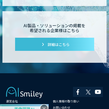
Dify導入支援
AI製品・ソリューションの掲載を
希望される企業様はこちら
Dify開発支援
詳細はこちら
PATPOST
貴社専用ナレッジAI構築
運営会社
個人情報の取り扱い
展示会の名刺を商談に変える
「GenLead」
×
よくある質問
お問い合わせ