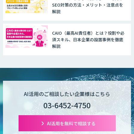
SEO対策の方法・メリット・注意点を
WAN-RECORD Plus
解説
CAIO（最高AI責任者）とは？役割や必
Explaza 生成AI Partner | AX
須スキル、日本企業の設置事例を徹底
解説
Wanderlust RAG コンシェルジュ
POPstation
AI活用のご相談したい企業様はこちら
03-6452-4750
業務特化型AIエージェントの開発支援
「業務AIプロ」
AI活用を無料で相談する