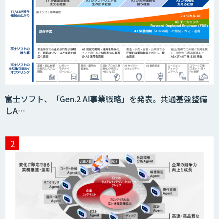
データ分析エージェント
「AI課題の⽬利き」コンサルティングサ
ービス
フィジカルAI・AIロボット向け教師デー
富士ソフト、「Gen.2 AI事業戦略」を発表。共通基盤整備
タ収集・作成
しA…
SaaS・サブスク向け収益管理プラット
フォーム「ソアスク」
JOINT AI Flow byGMO