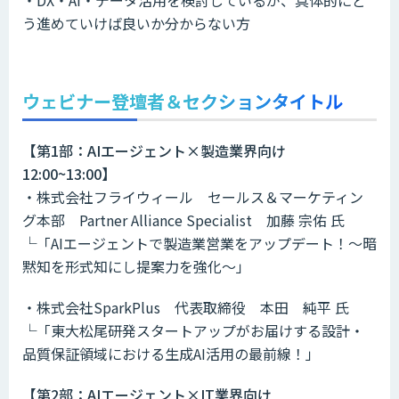
・DX・AI・データ活用を検討しているが、具体的にど
う進めていけば良いか分からない方
ウェビナー登壇者＆セクションタイトル
【第1部：AIエージェント×製造業界向け
12:00~13:00】
・株式会社フライウィール セールス＆マーケティン
グ本部 Partner Alliance Specialist 加藤 宗佑 氏
└「AIエージェントで製造業営業をアップデート！〜暗
黙知を形式知にし提案力を強化〜」
・株式会社SparkPlus 代表取締役 本田 純平 氏
└「東大松尾研発スタートアップがお届けする設計・
品質保証領域における生成AI活用の最前線！」
【第2部：AIエージェント×IT業界向け