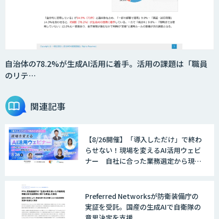
自治体の78.2%が生成AI活用に着手。活用の課題は「職員
のリテ…
関連記事
【8/26開催】「導入しただけ」で終わ
らせない！現場を変えるAI活用ウェビ
ナー 自社に合った業務選定から現
場・組織へ定着させる実践ノウハウま
で一挙ご紹介！
Preferred Networksが防衛装備庁の
実証を受託。国産の生成AIで自衛隊の
意思決定を支援