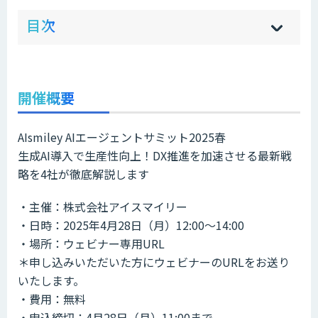
ow
de
目次
[
[
]
]
sh
hi
開催概要
AIsmiley AIエージェントサミット2025春
生成AI導入で生産性向上！DX推進を加速させる最新戦
略を4社が徹底解説します
・主催：株式会社アイスマイリー
・日時：2025年4月28日（月）12:00〜14:00
・場所：ウェビナー専用URL
＊申し込みいただいた方にウェビナーのURLをお送り
いたします。
・費用：無料
・申込締切：4月28日（月）11:00まで