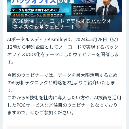
5/28開催｜ノーコードで実現するバックオ
フィスの変革ウェビナー！
AIポータルメディアAIsmileyは、2024年5月28日（火）
12時から特別企画としてノーコードで実現するバック
オフィスのDX化をテーマにしたウェビナーを開催しま
す。
今回のウェビナーでは、データを最大限活用するため
のAI分析テクニックと戦略を2社よりご紹介いたしま
す。
これからAI技術を社内に導入したい方や、AI技術を活用
したPOCサービスなど注目のウェビナーとなっており
ますので、ぜひご参加ください。
ow
de