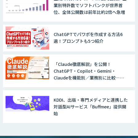
業別特許数でソフトバンクが世界首
位、全体公開数は前年比約2倍へ急増
ChatGPTでパワポを作成する方法6
選！プロンプトも5つ紹介
「Claude徹底解説」を公開！
ChatGPT・Copilot・Gemini・
Claudeを機能別／業務別に比較―自
社に合う生成AIの選び方がわかる実践
ガイド
KDDI、出版・専門メディアと連携した
対話型AIサービス「Buffmee」提供開
始