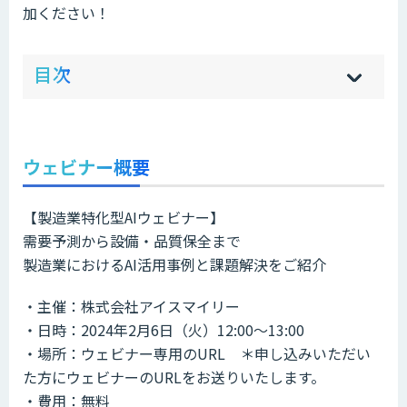
加ください！
ow
de
目次
[
[
]
]
sh
hi
ウェビナー概要
【製造業特化型AIウェビナー】
需要予測から設備・品質保全まで
製造業におけるAI活用事例と課題解決をご紹介
・主催：株式会社アイスマイリー
・日時：2024年2月6日（火）12:00～13:00
・場所：ウェビナー専用のURL ＊申し込みいただい
た方にウェビナーのURLをお送りいたします。
・費用：無料