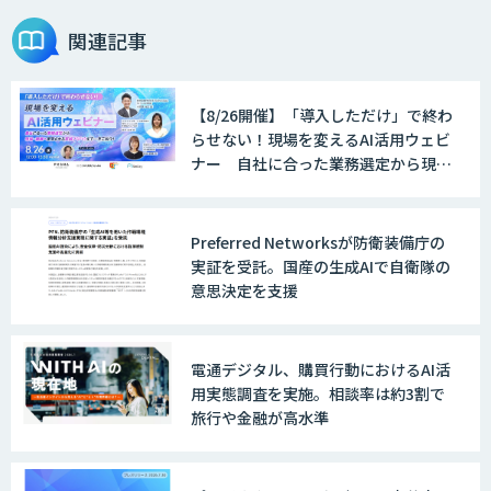
関連記事
【8/26開催】「導入しただけ」で終わ
らせない！現場を変えるAI活用ウェビ
ナー 自社に合った業務選定から現
場・組織へ定着させる実践ノウハウま
で一挙ご紹介！
Preferred Networksが防衛装備庁の
実証を受託。国産の生成AIで自衛隊の
意思決定を支援
電通デジタル、購買行動におけるAI活
用実態調査を実施。相談率は約3割で
旅行や金融が高水準