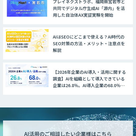
プレイネクストラボ、福岡県宮若市と
共同でデジタル庁生成AI「源内」を活
用した自治体AX実証実験を開始
AIはSEOにどこまで使える？AI時代の
SEO対策の方法・メリット・注意点を
解説
【2026年企業のAI導入・活用に関する
調査】AIを組織として導入できている
企業は26.8％。AI導入企業の68.0％
が、自社でのAI導入・活用は「上手く
いっている」と回答
AI活用のご相談したい企業様はこちら