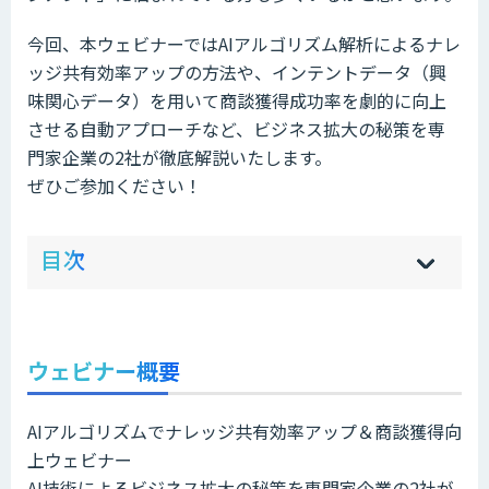
今回、本ウェビナーではAIアルゴリズム解析によるナレ
ッジ共有効率アップの方法や、インテントデータ（興
味関心データ）を用いて商談獲得成功率を劇的に向上
させる自動アプローチなど、ビジネス拡大の秘策を専
門家企業の2社が徹底解説いたします。
ぜひご参加ください！
ow
de
目次
[
[
]
]
sh
hi
ウェビナー概要
AIアルゴリズムでナレッジ共有効率アップ＆商談獲得向
上ウェビナー
AI技術によるビジネス拡大の秘策を専門家企業の2社が