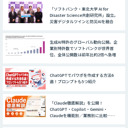
いっている」と回答
「ソフトバンク・東北大学 AI for
Disaster Science共創研究所」設立。
災害デジタルツインと防災AIを融合
生成AI特許のグローバル動向公開。企
業別特許数でソフトバンクが世界首
位、全体公開数は前年比約2倍へ急増
ChatGPTでパワポを作成する方法6
選！プロンプトも5つ紹介
「Claude徹底解説」を公開！
ChatGPT・Copilot・Gemini・
Claudeを機能別／業務別に比較―自
社に合う生成AIの選び方がわかる実践
ガイド