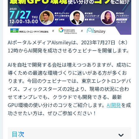
AIポータルメディアAIsmileyは、2023年7月27日（木）
12時からAI開発を成功させるウェビナーを開催します。
AIを自社で開発する会社は増えつつありますが、成功に
導くための最適な環境づくりに迷いがある方が多くお
ります。今回のウェビナーでは、東京エレクトロンデバ
イス、フィックスターズの2社より、現場の状況に合わ
せてオンプレでも、クラウドでも開発できる、最新
GPU環境の使い分けのコツをご紹介します。
AI開発
を成
功させたい方は、ぜひご参加ください！
ow
de
目次
[
[
]
]
sh
hi