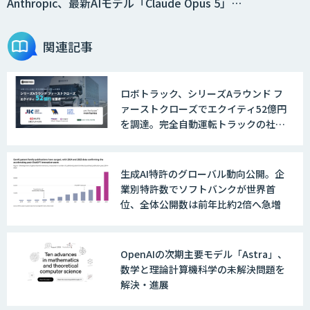
Anthropic、最新AIモデル「Claude Opus 5」…
関連記事
ロボトラック、シリーズAラウンド フ
ァーストクローズでエクイティ52億円
を調達。完全自動運転トラックの社会
実装に向けた開発・実証を推進
生成AI特許のグローバル動向公開。企
業別特許数でソフトバンクが世界首
位、全体公開数は前年比約2倍へ急増
OpenAIの次期主要モデル「Astra」、
数学と理論計算機科学の未解決問題を
解決・進展