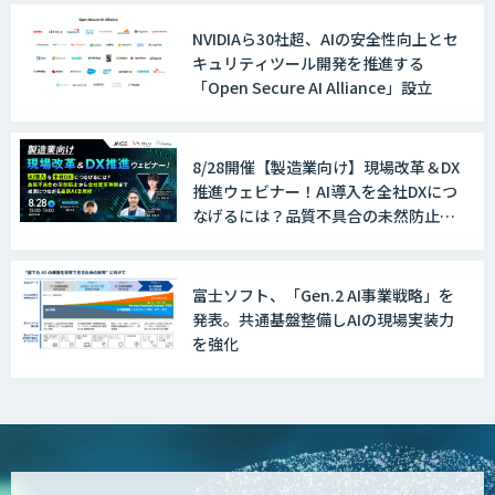
NVIDIAら30社超、AIの安全性向上とセ
キュリティツール開発を推進する
「Open Secure AI Alliance」設立
8/28開催【製造業向け】現場改革＆DX
推進ウェビナー！AI導入を全社DXにつ
なげるには？品質不具合の未然防止か
ら全社変革事例まで、成果につながる
最新AI活用術
富士ソフト、「Gen.2 AI事業戦略」を
発表。共通基盤整備しAIの現場実装力
を強化