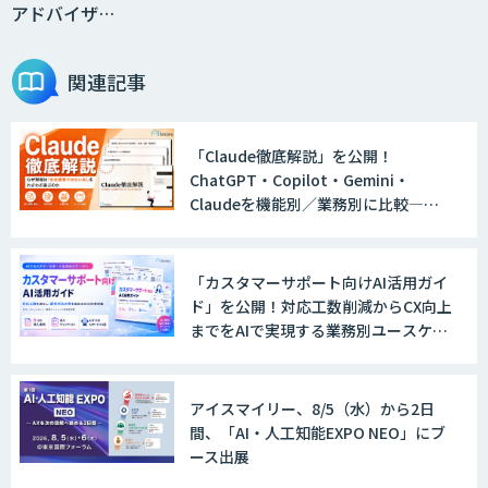
アドバイザ…
関連記事
「Claude徹底解説」を公開！
ChatGPT・Copilot・Gemini・
Claudeを機能別／業務別に比較―自
社に合う生成AIの選び方がわかる実践
ガイド
「カスタマーサポート向けAI活用ガイ
ド」を公開！対応工数削減からCX向上
までをAIで実現する業務別ユースケー
ス集
アイスマイリー、8/5（水）から2日
間、「AI・人工知能EXPO NEO」にブ
ース出展