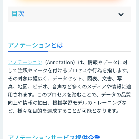
ow
de
目次
[
[
]
]
sh
hi
アノテーションとは
アノテーション
（Annotation）は、情報やデータに対
して注釈やマークを付けるプロセスや行為を指します。
その対象は幅広く、データセット、図表、文書、写
真、地図、ビデオ、音声など多くのメディアや情報に適
用されます。このプロセスを踏むことで、データの品質
向上や情報の抽出、機械学習モデルのトレーニングな
ど、様々な目的を達成することが可能となります。
アノテーションサービス提供企業