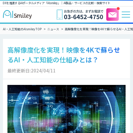
DXを推進するAIポータルメディア「AIsmiley」｜ AI製品・サービスの比較・検索サイト
AI・人工知能のAIsmiley TOP
ニュース
高解像度化を実現！映像を4Kで蘇らせるAI・人工
高解像度化を実現！映像を4Kで蘇らせ
るAI・人工知能の仕組みとは？
最終更新日:2024/04/11