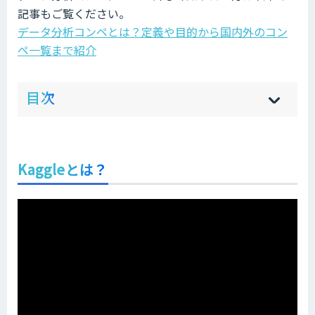
記事もご覧ください。
データ分析コンペとは？定義や目的から国内外のコン
ペ一覧まで紹介
ow
de
目次
[
[
]
]
sh
hi
Kaggleとは？