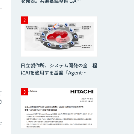
を発表。共通基盤整備しA…
日立製作所、システム開発の全工程
にAIを適用する基盤「Agent…
だ
効
デ