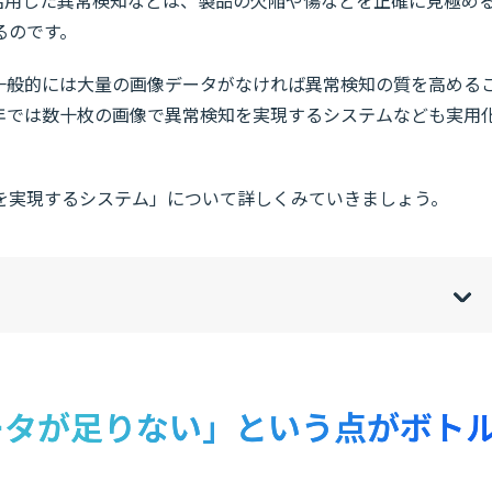
るのです。
、一般的には大量の画像データがなければ異常検知の質を高める
年では数十枚の画像で異常検知を実現するシステムなども実用
を実現するシステム」について詳しくみていきましょう。
w
de
o
[
[
]
]
sh
hi
ータが足りない」という点がボト