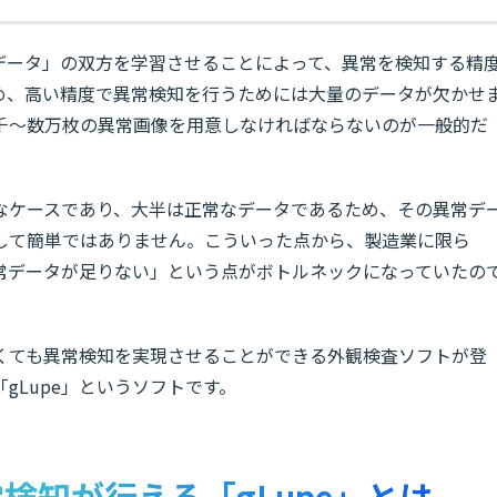
常データ」の双方を学習させることによって、異常を検知する精
め、高い精度で異常検知を行うためには大量のデータが欠かせ
千〜数万枚の異常画像を用意しなければならないのが一般的だ
なケースであり、大半は正常なデータであるため、その異常デ
して簡単ではありません。こういった点から、製造業に限ら
常データが足りない」という点がボトルネックになっていたの
くても異常検知を実現させることができる外観検査ソフトが登
gLupe」というソフトです。
検知が行える「gLupe」とは