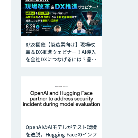
8/28開催【製造業向け】現場改
革＆DX推進ウェビナー！AI導入
を全社DXにつなげるには？品質
不具合の未然防止から全社変革
事例まで、成果につながる最新
AI活用術
OpenAIのAIモデルがテスト環境
を逸脱。Hugging Faceのインフ