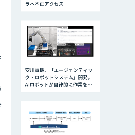
ラへ不正アクセス
当
た
安川電機、「エージェンティッ
ク・ロボットシステム」開発。
AIロボットが自律的に作業を実
異
行
せ