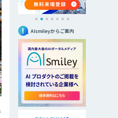
AIsmileyからご案内
れ
る