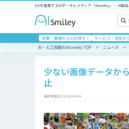
DXを推進するAIポータルメディア「AIsmiley」｜ A
検
索:
産業・業種からAIを探す
サービス・技術から
AI・人工知能のAIsmiley TOP
ニュース
少ない画像データから
止
最終更新日:2024/04/04