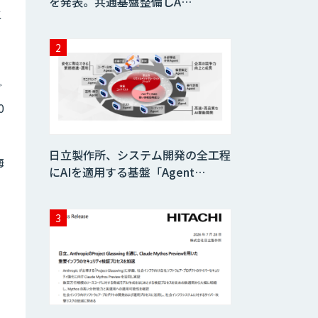
を発表。共通基盤整備しA…
こ
ど
0
日立製作所、システム開発の全工程
海
にAIを適用する基盤「Agent…