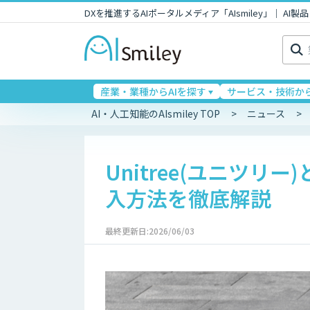
DXを推進するAIポータルメディア「AIsmiley」｜ A
検
索:
産業・業種からAIを探す
サービス・技術から
AI・人工知能のAIsmiley TOP
ニュース
Unitree(ユニツ
入方法を徹底解説
最終更新日:2026/06/03