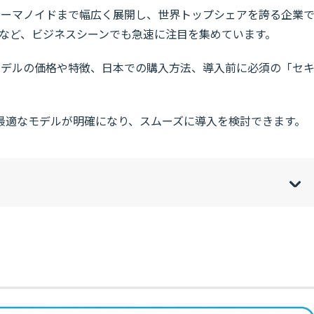
らヒューマノイドまで幅広く展開し、世界トップシェアを誇る企業
れるなど、ビジネスシーンでも急速に注目を集めています。
ら各モデルの価格や特徴、日本での購入方法、導入前に必須の「セ
最適なモデルが明確になり、スムーズに導入を検討できます。
w
de
o
[
[
]
]
sh
hi