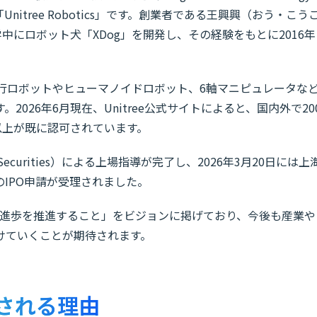
「Unitree Robotics」です。創業者である王興興（おう・こう
程在学中にロボット犬「XDog」を開発し、その経験をもとに2016年
足歩行ロボットやヒューマノイドロボット、6軸マニピュレータな
026年6月現在、Unitree公式サイトによると、国内外で20
以上が既に認可されています。
Securities）による上場指導が完了し、2026年3月20日には上
へのIPO申請が受理されました。
世界の進歩を推進すること」をビジョンに掲げており、今後も産業や
けていくことが期待されます。
目される理由