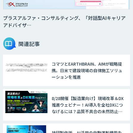
プラスアルファ・コンサルティング、「対話型AIキャリア
アドバイザ…
関連記事
コマツとEARTHBRAIN、AIMが戦略提
携。日米で建設現場の自律施工ソリュ
ーションを推進
8/28開催【製造業向け】現場改革＆DX
推進ウェビナー！AI導入を全社DXにつ
なげるには？品質不具合の未然防止か
ら全社変革事例まで、成果につながる
最新AI活用術
技研製作所、AI活用の自動運転機能を