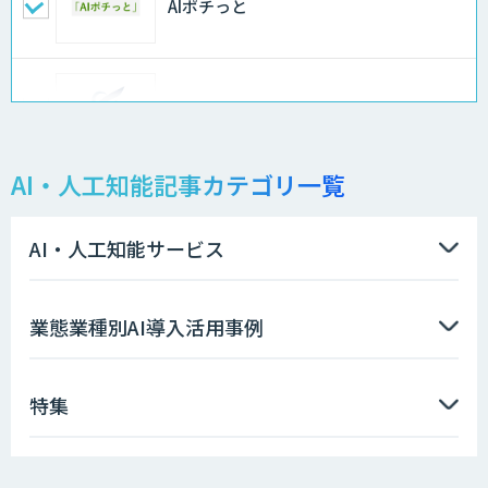
AIポチっと
FleGrowthのDX/AI支援伴走サービス
AI・人工知能記事カテゴリ一覧
APTOのAI受託開発
AI・人工知能サービス
Asteria AIoT Suite｜Gravio – 画像認識
業態業種別AI導入活用事例
AI活用サービス
特集
画像解析・デジタルツイン領域のAI開発