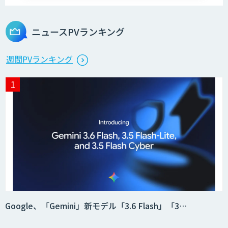
ライフサイエンスDX/AIソリューション
ニュースPVランキング
エッジデバイス 組込AIモデル開発受託
週間PVランキング
AIモデル開発
DX戦略・AIモデル構築コンサルティング
MAISTER™
Google、「Gemini」新モデル「3.6 Flash」「3…