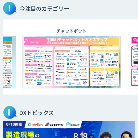
今注目のカテゴリー
AI開発・伴走支援・内製化支援
チャットボット
ID ZERO（アイディーゼロ）
DXセカンドオピニオン
サテライトAI
DXトピックス
BIGDAT@Analysis