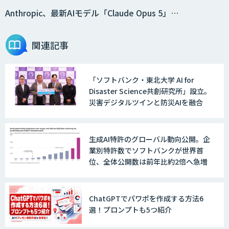
Anthropic、最新AIモデル「Claude Opus 5」…
関連記事
「ソフトバンク・東北大学 AI for
Disaster Science共創研究所」設立。
災害デジタルツインと防災AIを融合
生成AI特許のグローバル動向公開。企
業別特許数でソフトバンクが世界首
位、全体公開数は前年比約2倍へ急増
ChatGPTでパワポを作成する方法6
選！プロンプトも5つ紹介