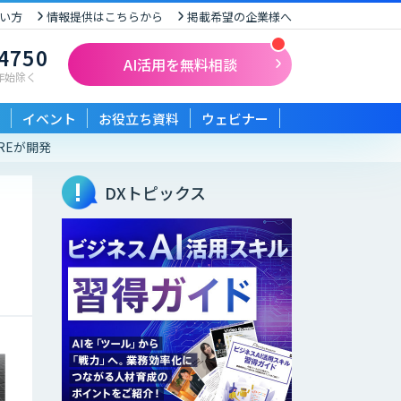
い方
情報提供はこちらから
掲載希望の企業様へ
-4750
AI活用を無料相談
末年始除く
イベント
お役立ち資料
ウェビナー
REが開発
DXトピックス
リ