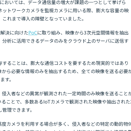
においては、データ通信量の増大が課題の一つとして挙げら
ネットワークカメラを監視カメラに用いる際、膨大な容量の映
、これまで導入の障壁となっていました。
題解決に向けた
PoC
に取り組み、映像から3次元空間情報を抽出
、分析に活用できるデータのみをクラウド上のサーバに送信す
存することは、膨大な通信コストを要するため現実的ではあり
映像から必要な情報のみを抽出するため、全ての映像を送る必要
きます。
い、侵入者などの異常が観測された一定時間のみ映像を送ること
用いることで、多数あるIoTカメラで観測された映像や抽出された
し管理できます。
高感度カメラを利用する場合が多く、侵入者などの特定の動的物