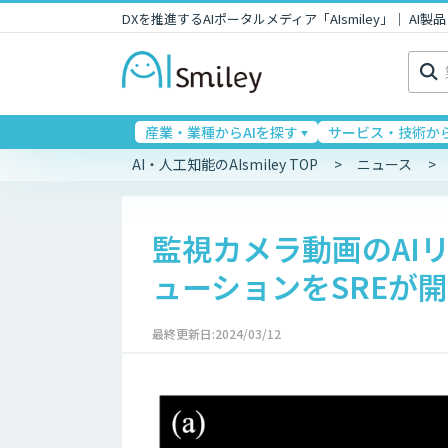
DXを推進するAIポータルメディア「AIsmiley」｜ A
検
索:
産業・業種からAIを探す
サービス・技術から
AI・人工知能のAIsmiley TOP
ニュース
監視カメラ動画のAI
ューションをSREが
最終更新日:2024/03/12