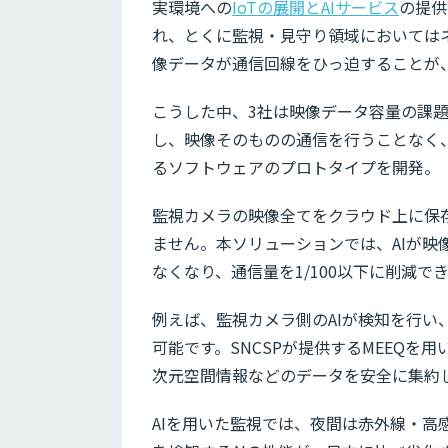
実環境への
IoTの展開とAIサービス
の提供
れ、とくに監視・見守り領域においては
像データが通信回線をひっ迫することが
こうした中、3社は映像データ容量の課
し、映像そのものの通信を行うことなく
るソフトウェアのプロトタイプを開発。
監視カメラの映像全てをクラウド上に保
ません。本ソリューションでは、AIが
なくなり、通信量を1/100以下に削減で
例えば、監視カメラ側のAIが検知を行
可能です。SNCSPが提供するMEEQを
次元空間情報などのデータを安全に集約
AIを用いた監視では、夜間は赤外線・