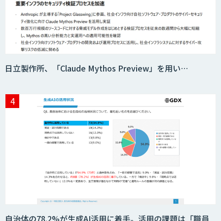
匠KIBIT零
日立製作所、「Claude Mythos Preview」を用い…
saki-mori
AI・DXコンサルティング伴走支援サービ
ス
AI受託開発（データ分析・画像認識）
GENIEE CHAT
自治体の78.2%が生成AI活用に着手。活用の課題は「職員