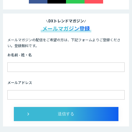
画面共有も資料も話者ごとにAIがまるご
と議事録化『スマレコ』
DXトレンドマガジン
メールマガジン登録
メールマガジンの配信をご希望の方は、下記フォームよりご登録くださ
オーダーメイドAI開発
い。登録無料です。
お名前 - 姓・名
『AI』AI・ChatGPTのビジネス活用を戦
略立案から開発・運用までご支援
メールアドレス
DXセカンドオピニオン
発注最適化AIソリューション