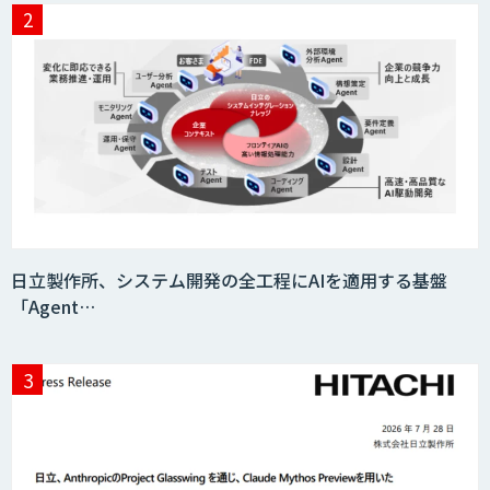
Drug Discovery AI Factory
KIBIT Amanogawa
KIBIT Eye
日立製作所、システム開発の全工程にAIを適用する基盤
「Agent…
AI・データ活用コンサルティング・受託
開発支援
7セグ画面OCR