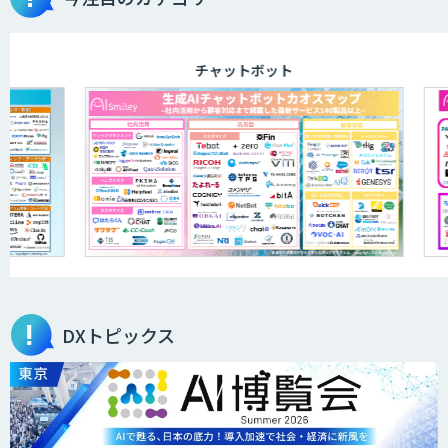
に整備「KIBIT Libria」
チャットボット
異常検知AI
需要予測＋業務最適化AIシステム
『KISS』
FleGrowthのDX/AI支援伴走サービス
DXトピックス
QANT VoC