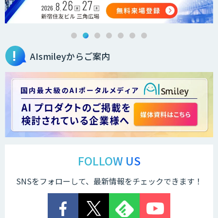
m2view
AIsmileyからご案内
ローカル対応文書管理AIシステム
Galaxy-Eye Episode
AI開発・伴走支援・内製化支援
ChatGPTマスター養成講座 AIリスキリ
ング研修
FOLLOW US
SNSをフォローして、最新情報をチェックできます！
法人向け生成AIチャットサービス「ナレ
フルチャット」