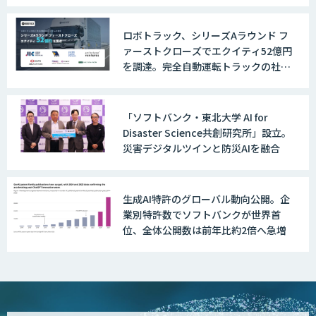
UMWELT
ロボトラック、シリーズAラウンド フ
ァーストクローズでエクイティ52億円
を調達。完全自動運転トラックの社会
MAISTER™
実装に向けた開発・実証を推進
「ソフトバンク・東北大学 AI for
Disaster Science共創研究所」設立。
収益最大化モデル
災害デジタルツインと防災AIを融合
生成AI特許のグローバル動向公開。企
PriceRobo
業別特許数でソフトバンクが世界首
位、全体公開数は前年比約2倍へ急増
Datatang AIデータ処理プラットフォー
ムサービス