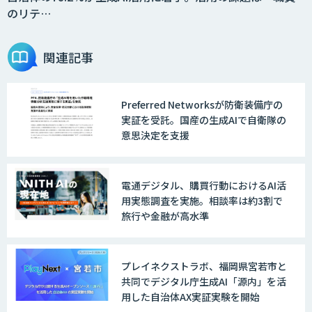
のリテ…
GENIEE ENGAGE
関連記事
Preferred Networksが防衛装備庁の
デジフロー
実証を受託。国産の生成AIで自衛隊の
意思決定を支援
AI/DXソリューションサービス
電通デジタル、購買行動におけるAI活
用実態調査を実施。相談率は約3割で
旅行や金融が高水準
AI/DXデータ分析サービス
プレイネクストラボ、福岡県宮若市と
共同でデジタル庁生成AI「源内」を活
用した自治体AX実証実験を開始