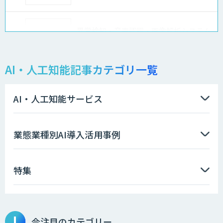
異常検知・音声認識・画像解析システム
開発サービス
AI・人工知能記事カテゴリ一覧
物品輸出から留学生・研究者のバックチ
ェックまで自動化。輸出管理
AI「TRAFEED」
AI・人工知能サービス
AI価格調査ツールSmapra
業態業種別AI導入活用事例
特集
GENIEE SFA/CRM
埋もれた知見を再利用可能なデータ資産
今注目のカテゴリー