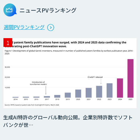
ニュースPVランキング
生産計画最適化AIソリューション
週間PVランキング
サテライトAI
BIGDAT@Analysis
Kurrant.ai
生成AI特許のグローバル動向公開。企業別特許数でソフト
バンクが世…