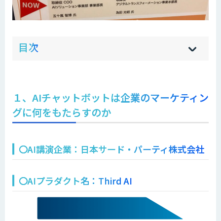
ow
de
目次
[
[
]
]
sh
hi
１、AIチャットボットは企業のマーケティン
グに何をもたらすのか
〇AI講演企業：日本サード・パーティ株式会社
〇AIプラダクト名：Third AI