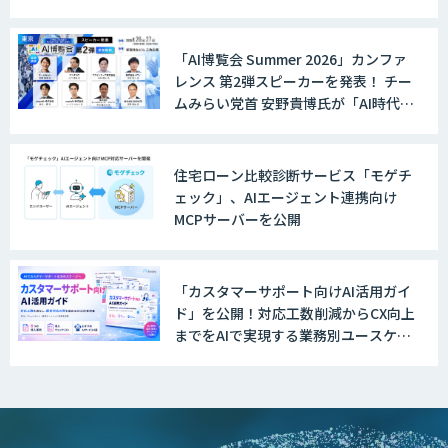
「AI博覧会 Summer 2026」カンファ
レンス 第2弾スピーカーを発表！ チー
ムみらい党首 安野貴博氏が「AI時代の
DX戦略」を解説。 デジタル庁のガバ
メントAI、経営・製造・営業のAI活用
事例も公開
住宅ローン比較診断サービス「モゲチ
ェック」、AIエージェント連携向け
MCPサーバーを公開
「カスタマーサポート向けAI活用ガイ
ド」を公開！対応工数削減からCX向上
までをAIで実現する業務別ユースケー
ス集