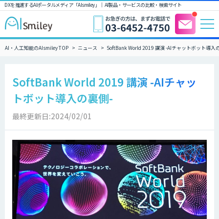
DXを推進するAIポータルメディア「AIsmiley」｜ AI製品・サービスの比較・検索サイト
AI・人工知能のAIsmiley TOP
ニュース
SoftBank World 2019 講演 -AIチャットボット導入
SoftBank World 2019 講演 -AIチャッ
トボット導入の裏側-
最終更新日:2024/02/01