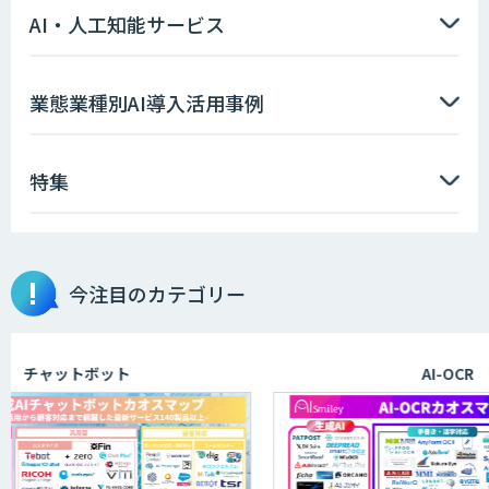
AI・人工知能サービス
AIエージェント開発支援
業態業種別AI導入活用事例
特集
AIエンジニアアカデミー（バイブコーデ
ィング研修）
今注目のカテゴリー
aiDAPTIV+
チャットボット
AI-OCR
ELYZA Works with KDDI