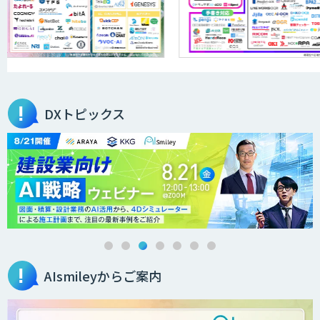
JAPAN AI KNOWLEDGE
医療文書作成を効率化する生成
AI「OPTiM AI ホスピタル」
DXトピックス
オーダーメイドAI人材育成研修
Brain Plus for Sales
AIsmileyからご案内
データ分析/AI開発/コンサルティング