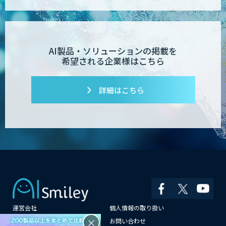
Dify導入支援
AI製品・ソリューションの掲載を
希望される企業様はこちら
Dify開発支援
詳細はこちら
PATPOST
貴社専用ナレッジAI構築
運営会社
個人情報の取り扱い
展示会の名刺を商談に変える
「GenLead」
×
よくある質問
お問い合わせ