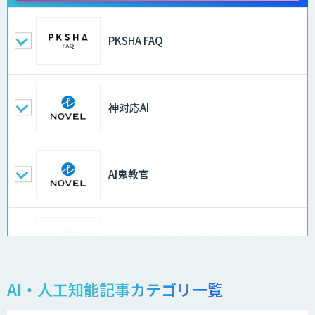
PKSHA FAQ
神対応AI
AI鬼教官
設計不明の古いシステムをAIが解析して
仕様書化「システム解析AI」
AI・人工知能記事カテゴリ一覧
LLMOチェキ