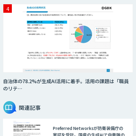
Smart Search
法人向けAIエージェント「OfficeAI社
員」
2層ナレッジ×AIで顧客コミュニケーシ
ョンを効率化「ZEROCK」
自治体の78.2%が生成AI活用に着手。活用の課題は「職員
のリテ…
＜Dify活用＞AIエージェントDRIVE
関連記事
Preferred Networksが防衛装備庁の
戦略策定から実装まで一気通貫のAIエー
実証を受託。国産の生成AIで自衛隊の
ジェント開発