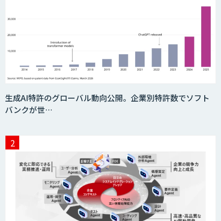
データ分析エージェント
「AI課題の⽬利き」コンサルティングサ
ービス
フィジカルAI・AIロボット向け教師デー
生成AI特許のグローバル動向公開。企業別特許数でソフト
タ収集・作成
バンクが世…
SaaS・サブスク向け収益管理プラット
フォーム「ソアスク」
JOINT AI Flow byGMO