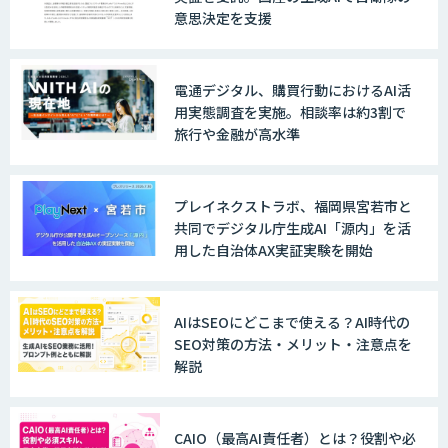
意思決定を支援
WARP NEXT
電通デジタル、購買行動におけるAI活
用実態調査を実施。相談率は約3割で
旅行や金融が高水準
LINE WORKS AiNote
プレイネクストラボ、福岡県宮若市と
共同でデジタル庁生成AI「源内」を活
用した自治体AX実証実験を開始
Explaza 生成AI Partner｜AIエージェン
ト
AIはSEOにどこまで使える？AI時代の
SEO対策の方法・メリット・注意点を
解説
GENIEE SFA/CRM
CAIO（最高AI責任者）とは？役割や必