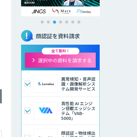
顔認証を資料請求
全て無料！
選択中の資料を請求する
異常検知・音声認
識・画像解析シス
テム開発サービス
高性能 AI エンジ
ン搭載エッジシス
テム「VAB-
5000」
顔認証・物体検出