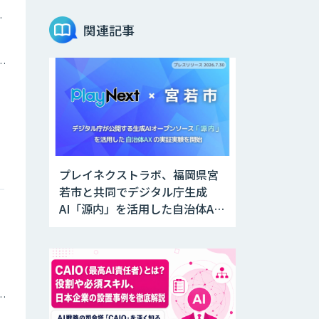
ツイン
関連記事
トメーション・MAツール
プレイネクストラボ、福岡県宮
若市と共同でデジタル庁生成
AI「源内」を活用した自治体AX
実証実験を開始
庁・地方自治体