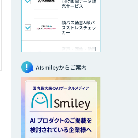
向け画像データ販
売サービス
顔パス勤怠&顔パ
スストレスチェッ
カー
音声・画像・動画
データセット販
売・収集
AIsmileyからご案内
法人向けAIドライ
ブレコーダー「ナ
ウト」
WelcomID
WelcomID無人店
舗