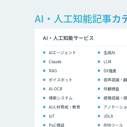
AI・人工知能記事カ
AI・人工知能サービス
AIエージェント
生成AI
Claude
LLM
RAG
DX推進
ボイスボット
音声認識・
AI-OCR
外観検査
検索システム
感情認識・
AI人材育成・教育
アノテーショ
IoT
JDLA
PoC検証
RPAツール