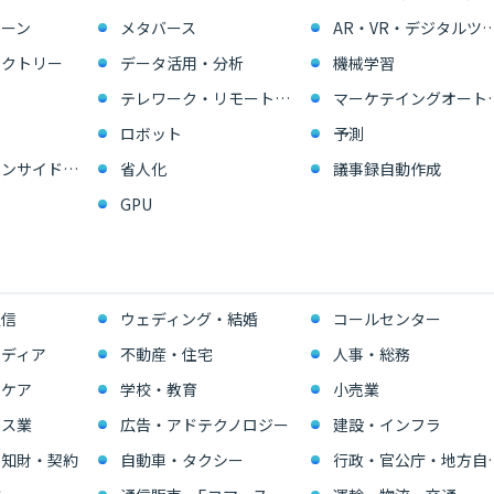
ーン
メタバース
AR・VR・デジタル
ァクトリー
データ活用・分析
機械学習
テレワーク・リモートワーク
マーケテイングオー
ロボット
予測
営業支援・インサイドセールス
省人化
議事録自動作成
GPU
通信
ウェディング・結婚
コールセンター
ディア
不動産・住宅
人事・総務
スケア
学校・教育
小売業
ビス業
広告・アドテクノロジー
建設・インフラ
・知財・契約
自動車・タクシー
行政・官公