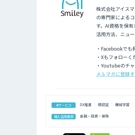
株式会社アイスマイ
の専門家によるコ
す。AI資格を保
活用方法、ニュー
・Facebook
・Xもフォローく
・Youtubeの
メルマガに登録す
DX推進
顔認証
機械学習
AIサービス
金融・投資・保険
導入活用事例