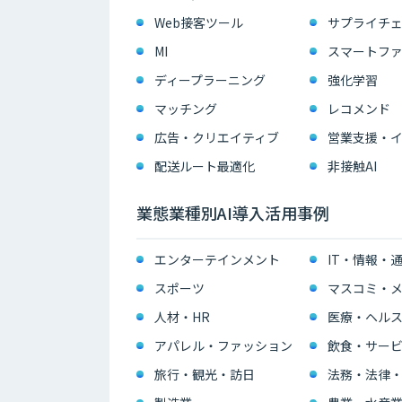
Web接客ツール
サプライチェ
MI
スマートフ
ディープラーニング
強化学習
マッチング
レコメンド
広告・クリエイティブ
配送ルート最適化
非接触AI
業態業種別AI導入活用事例
エンターテインメント
IT・情報・
スポーツ
マスコミ・メ
人材・HR
医療・ヘル
アパレル・ファッション
飲食・サー
旅行・観光・訪日
法務・法律