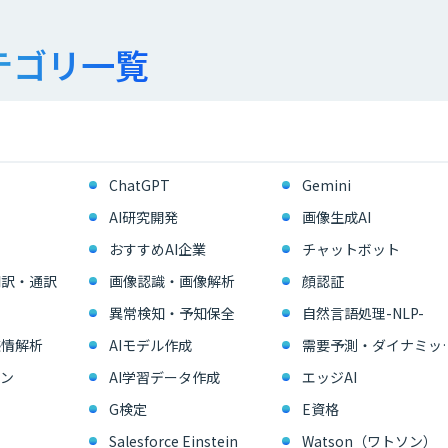
テゴリ一覧
ChatGPT
Gemini
AI研究開発
画像生成AI
おすすめAI企業
チャットボット
翻訳・通訳
画像認識・画像解析
顔認証
異常検知・予知保全
自然言語処理-NLP-
感情解析
AIモデル作成
需要予測・ダイ
ン
AI学習データ作成
エッジAI
G検定
E資格
Salesforce Einstein
Watson（ワトソン）