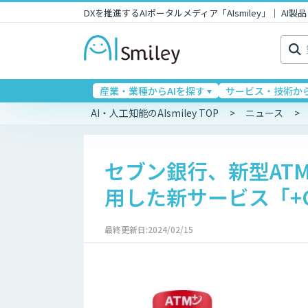
DXを推進するAIポータルメディア「AIsmiley」｜ A
検
索:
産業・業種からAIを探す
サービス・技術から
AI・人工知能のAIsmiley TOP
ニュース
セブン銀行、新型AT
用した新サービス「+C
最終更新日:2024/02/15