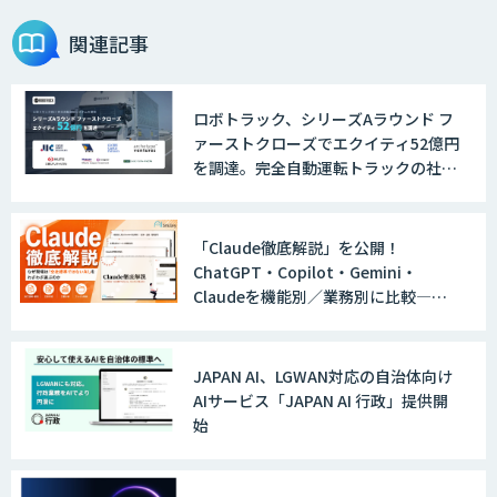
関連記事
ロボトラック、シリーズAラウンド フ
ァーストクローズでエクイティ52億円
を調達。完全自動運転トラックの社会
実装に向けた開発・実証を推進
「Claude徹底解説」を公開！
ChatGPT・Copilot・Gemini・
Claudeを機能別／業務別に比較―自
社に合う生成AIの選び方がわかる実践
ガイド
JAPAN AI、LGWAN対応の自治体向け
AIサービス「JAPAN AI 行政」提供開
始