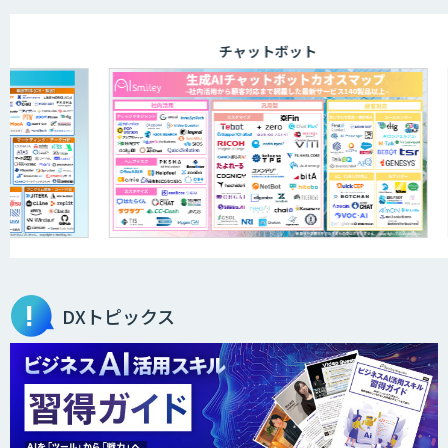
チャットボット
RPA定型業務ロボット自動化ソリューシ
ョン UiPath/Automate
FPT RPAソリューション
akaBot
DXトピックス
BizteX cobit