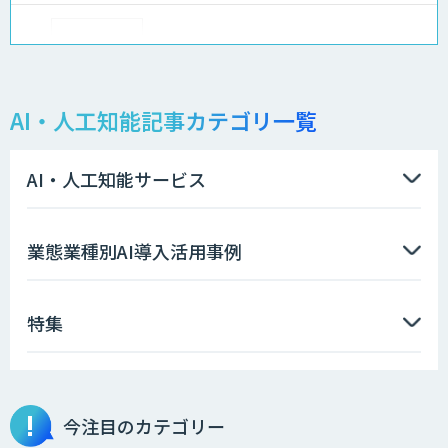
Kurrant.ai
AI・人工知能記事カテゴリ一覧
PKSHA ChatAgent
AI・人工知能サービス
FirstContact（ファーストコンタクト）
業態業種別AI導入活用事例
特集
OCR’s+
今注目のカテゴリー
完全無料の次世代RPA「マクロマン」