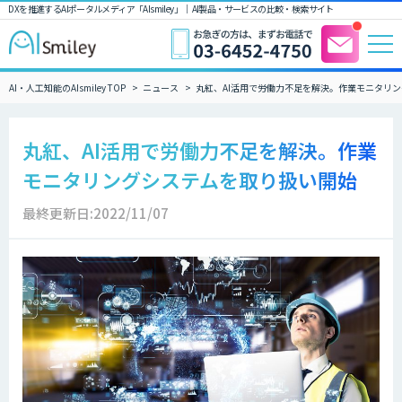
DXを推進するAIポータルメディア「AIsmiley」｜ AI製品・サービスの比較・検索サイト
AI・人工知能のAIsmiley TOP
ニュース
丸紅、AI活用で労働力不足を解決。作業モニタリ
丸紅、AI活用で労働力不足を解決。作業
モニタリングシステムを取り扱い開始
最終更新日:2022/11/07