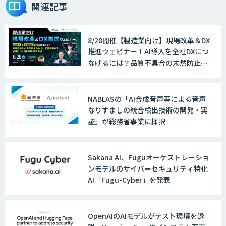
関連記事
8/28開催【製造業向け】現場改革＆DX
推進ウェビナー！AI導入を全社DXにつ
なげるには？品質不具合の未然防止か
ら全社変革事例まで、成果につながる
最新AI活用術
NABLASの「AI合成音声等による音声
なりすましの統合検出技術の開発・実
証」が総務省事業に採択
Sakana AI、Fuguオーケストレーショ
ンモデルのサイバーセキュリティ特化
AI「Fugu-Cyber」を発表
OpenAIのAIモデルがテスト環境を逸