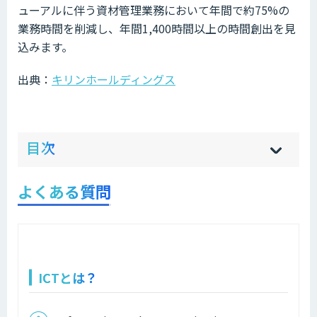
ューアルに伴う資材管理業務において年間で約75%の
業務時間を削減し、年間1,400時間以上の時間創出を見
込みます。
出典：
キリンホールディングス
ow
de
目次
[
[
]
]
sh
hi
よくある質問
ICTとは？