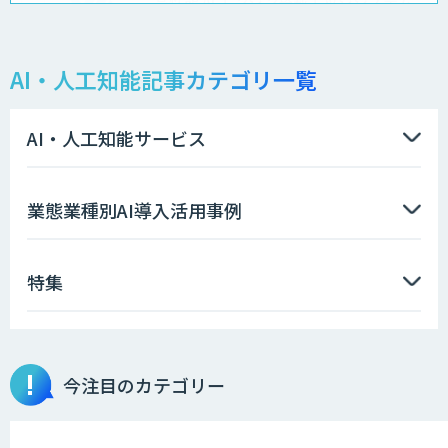
高性能 AI エンジン搭載エッジシステム
「VAB-5000」
AI・人工知能記事カテゴリ一覧
AI Canvas
AI・人工知能サービス
Asteria AIoT Suite｜Gravio – 画像認識
業態業種別AI導入活用事例
AI活用サービス
特集
DXセカンドオピニオン
今注目のカテゴリー
顔パス勤怠&顔パスストレスチェッカー