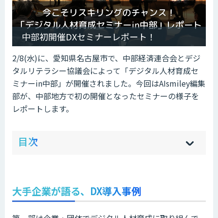
中部初開催DXセミナーレポート！
2/8(水)に、愛知県名古屋市で、中部経済連合会とデジ
タルリテラシー協議会によって「デジタル人材育成セ
ミナーin中部」が開催されました。今回はAIsmiley編集
部が、中部地方で初の開催となったセミナーの様子を
レポートします。
ow
de
目次
[
[
]
]
sh
hi
大手企業が語る、DX導入事例
第一部は企業・団体でデジタル人材育成に取り組んで