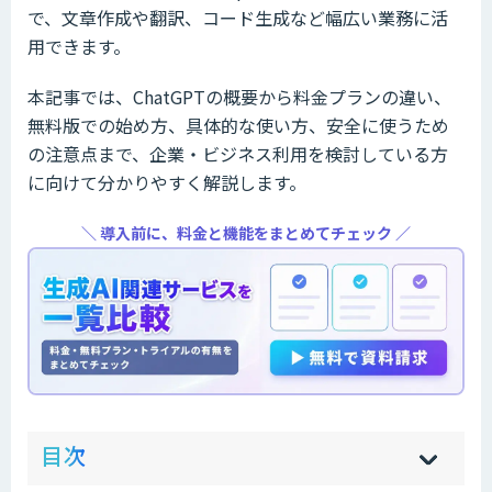
で、文章作成や翻訳、コード生成など幅広い業務に活
用できます。
本記事では、ChatGPTの概要から料金プランの違い、
無料版での始め方、具体的な使い方、安全に使うため
の注意点まで、企業・ビジネス利用を検討している方
に向けて分かりやすく解説します。
＼ 導入前に、料金と機能をまとめてチェック ／
ow
de
目次
[
[
]
]
sh
hi