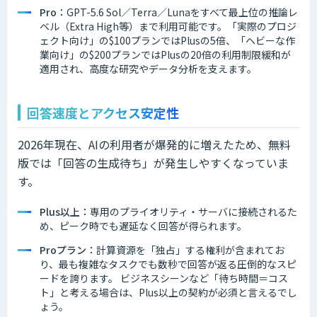
Pro：
GPT-5.6 Sol／Terra／Lunaをすべて最上位の推論レ
ベル（Extra High等）まで利用可能です。「実際のプロジ
ェクト向け」の$100プランではPlusの5倍、「ヘビーな作
業向け」の$200プランではPlusの20倍の利用制限緩和が
適用され、高度な研究やデータ分析を支えます。
回答速度とアクセス安定性
2026年現在、AIの利用者が爆発的に増えたため、無料
版では「回答の生成待ち」が発生しやすくなっていま
す。
Plus以上：
専用のプライオリティ・サーバに接続されるた
め、ピーク時でも遅延なく回答が得られます。
Proプラン：
計算資源を「独占」する権利が含まれてお
り、最も複雑なタスクでも数秒で回答が返る圧倒的なスピ
ードを誇ります。 ビジネスシーンなど「待ち時間＝コス
ト」と考える場合は、Plus以上の契約が必須と言えるでし
ょう。