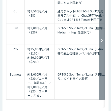
間ごとの上限あり）
Go
約1,500円／月
通常チャットはGPT-5.6 Sol非対応（軽
（$8）
量モデル中心）。ChatGPT Work・
CodexはGPT-5.6 Terraを利用可能
Plus
約3,000円／月
GPT-5.6 Sol／Terra／Luna（推論レベル
（$20）
Medium・Highを選択可）
Pro
約15,000円／月
GPT-5.6 Sol／Terra／Luna（Extra High
（$100）
等の最上位推論レベルも利用可）
約30,000円／月
（$200）
Business
約3,000円／月
GPT-5.6 Sol／Terra／Luna（利用上限あ
（$20／ユーザ
り、ガイドライン準拠）
ー、年間契約）／
約3,800円／月
（$25／ユーザ
ー、月払い）