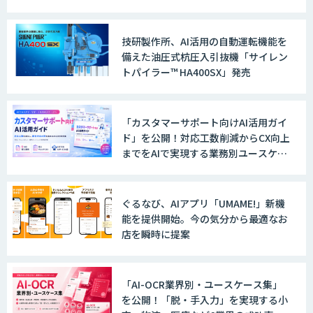
技研製作所、AI活用の自動運転機能を
備えた油圧式杭圧入引抜機「サイレン
トパイラー™ HA400SX」発売
「カスタマーサポート向けAI活用ガイ
ド」を公開！対応工数削減からCX向上
までをAIで実現する業務別ユースケー
ス集
ぐるなび、AIアプリ「UMAME!」新機
能を提供開始。今の気分から最適なお
店を瞬時に提案
「AI-OCR業界別・ユースケース集」
を公開！「脱・手入力」を実現する小