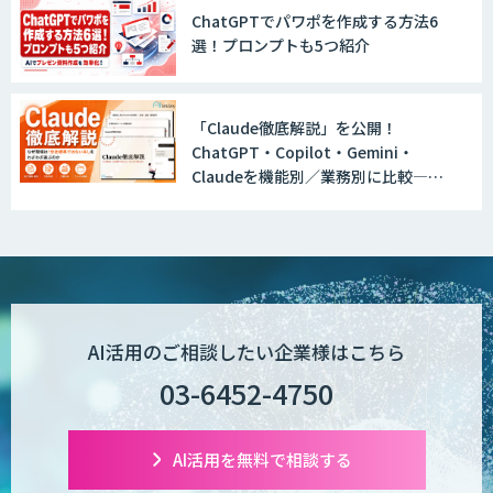
ト
ChatGPTでパワポを作成する方法6
選！プロンプトも5つ紹介
GENIEE SFA/CRM
「Claude徹底解説」を公開！
ChatGPT・Copilot・Gemini・
Claudeを機能別／業務別に比較―自
WAN-RECORD Plus
社に合う生成AIの選び方がわかる実践
ガイド
Explaza 生成AI Partner | AX
AI活用のご相談したい企業様はこちら
03-6452-4750
Wanderlust RAG コンシェルジュ
AI活用を無料で相談する