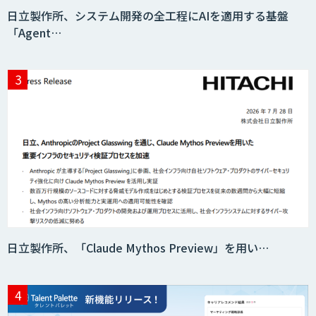
日立製作所、システム開発の全工程にAIを適用する基盤
「Agent…
消耗品管理クラウド
生成AIの業務活用は「Safe AI
Gateway」
スマート工場ソリューションkizkia-
Meter
日立製作所、「Claude Mythos Preview」を用い…
Preferred Networks Visual Inspection
サテライトAI