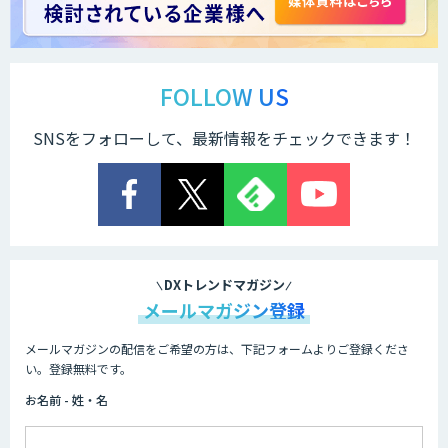
製造業特化の図面DXサービス「図面ベー
ス」
FOLLOW US
SNSをフォローして、最新情報をチェックできます！
TIGEREYE AGENT
顔認証・物体検出向け画像データ販売サ
ービス
DXトレンドマガジン
メールマガジン登録
メールマガジンの配信をご希望の方は、下記フォームよりご登録くださ
Asteria AIoT Suite｜Gravio – 画像認識
い。登録無料です。
AI活用サービス
お名前 - 姓・名