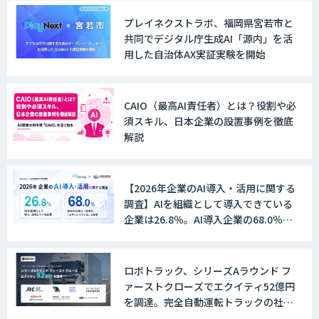
AI 受託開発・導入支援
プレイネクストラボ、福岡県宮若市と
共同でデジタル庁生成AI「源内」を活
用した自治体AX実証実験を開始
TERAS AIカメラソリューション
CAIO（最高AI責任者）とは？役割や必
須スキル、日本企業の設置事例を徹底
解説
AIカメラ「GAUDi EYE」
【2026年企業のAI導入・活用に関する
調査】AIを組織として導入できている
AI・DXコンサルティング伴走支援サービ
企業は26.8％。AI導入企業の68.0％
ス
が、自社でのAI導入・活用は「上手く
いっている」と回答
ロボトラック、シリーズAラウンド フ
ァーストクローズでエクイティ52億円
FUNNELシリーズ
を調達。完全自動運転トラックの社会
実装に向けた開発・実証を推進