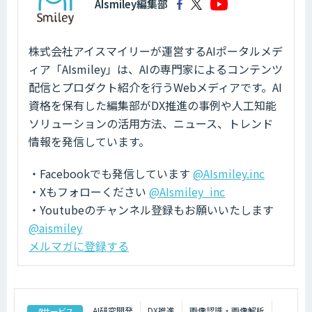
AIsmiley編集部
株式会社アイスマイリーが運営するAIポータルメデ
ィア「AIsmiley」は、AIの専門家によるコンテンツ
配信とプロダクト紹介を行うWebメディアです。AI
資格を保有した編集部がDX推進の事例や人工知能
ソリューションの活用方法、ニュース、トレンド
情報を発信しています。
・Facebookでも発信しています
@AIsmiley.inc
・Xもフォローください
@AIsmiley_inc
・Youtubeのチャンネル登録もお願いいたします
@aismiley
メルマガに登録する
AI研究開発
DX推進
画像認識・画像解析
AIサービス