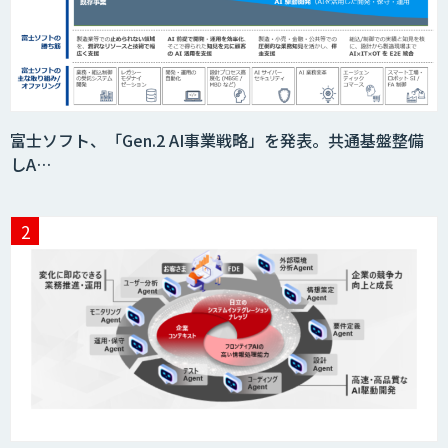
積算AI
ID ZERO（アイディーゼロ）
富士ソフト、「Gen.2 AI事業戦略」を発表。共通基盤整備
しA…
Video Questor
身体・動作解析AIソリューション
映像解析ソリューション kizkia