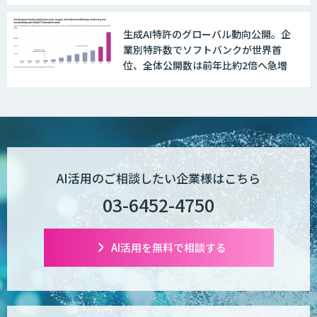
生成AI特許のグローバル動向公開。企
AI受託開発（データ分析・画像認識）
業別特許数でソフトバンクが世界首
位、全体公開数は前年比約2倍へ急増
低コスト・短納期のAI受託開発
【現場に特化したAI】映像解析・画像解
AI活用のご相談したい企業様はこちら
析総合ソリューション
03-6452-4750
comipro AI
AI活用を無料で相談する
デジパーク