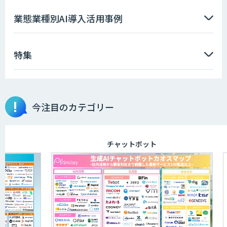
ソフトクリエイトのAI開発サービス
業態業種別AI導入活用事例
特集
AIポチっと
今注目のカテゴリー
TDSEEye
チャットボット
APTOのAI受託開発
高性能・省電力を両立した小型AIゲート
ウェイ「ARTiGO A5000」