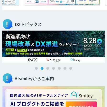
アラヤの画像認識AIソリューション
DXトピックス
高性能 AI エンジン搭載エッジシステム
「VAB-5000」
３次元計測アプリRulerless
AIsmileyからご案内
AIカメラ搭載ドライブレコーダー「VIA
Mobile360 D700」
LINE WORKS PaperOn