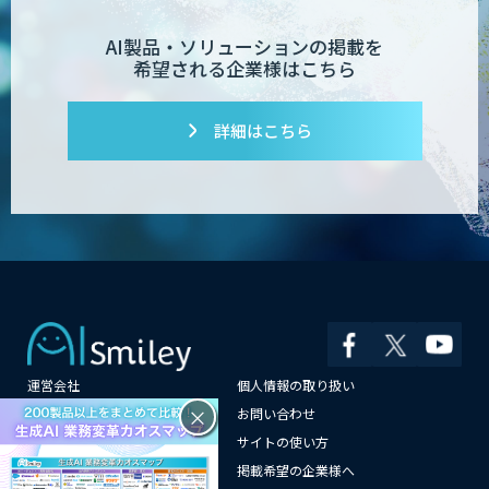
AI製品・ソリューションの掲載を
希望される企業様はこちら
デジフロー
詳細はこちら
コンクリート劣化検出 画像処理技術
SciCS
安全品質AIソリューション
運営会社
個人情報の取り扱い
大型車専用 巻き込み警告システム SEES-
1000シリーズ
×
よくある質問
お問い合わせ
メールマガジン登録
サイトの使い方
情報提供はこちらから
掲載希望の企業様へ