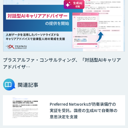
音声・画像・動画データセット販売・収
集
法人向けAIドライブレコーダー「ナウ
ト」
プラスアルファ・コンサルティング、「対話型AIキャリア
アドバイザ…
AI・データ活用コンサルティング・受託
開発支援
関連記事
Preferred Networksが防衛装備庁の
物流チェッカー
実証を受託。国産の生成AIで自衛隊の
意思決定を支援