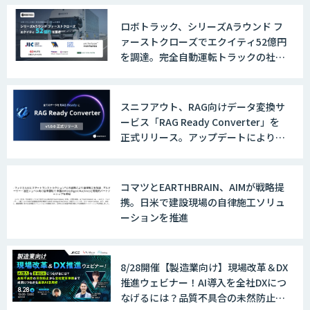
ロボトラック、シリーズAラウンド フ
ァーストクローズでエクイティ52億円
を調達。完全自動運転トラックの社会
実装に向けた開発・実証を推進
スニフアウト、RAG向けデータ変換サ
ービス「RAG Ready Converter」を
正式リリース。アップデートにより変
換精度の向上やセキュリティ強化を実
現
コマツとEARTHBRAIN、AIMが戦略提
携。日米で建設現場の自律施工ソリュ
ーションを推進
8/28開催【製造業向け】現場改革＆DX
推進ウェビナー！AI導入を全社DXにつ
なげるには？品質不具合の未然防止か