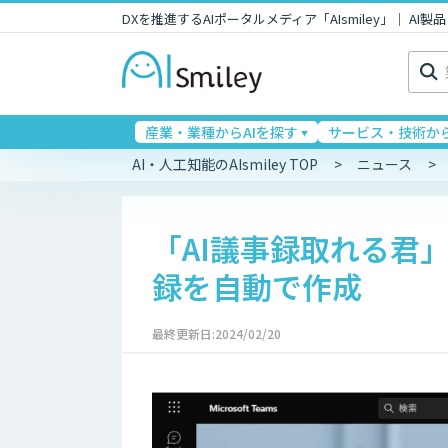
DXを推進するAIポータルメディア「AIsmiley」｜ A
検
索:
産業・業種からAIを探す
サービス・技術から
AI・人工知能のAIsmiley TOP
ニュース
「AI議事録取れる君」がM
録を自動で作成
最終更新日:2024/02/20