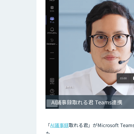
AI議事録取れる君 Teams連携
「
AI議事録
取れる君」がMicrosoft 
た。