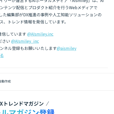
リーが運営するAIポータルメディア「AIsmiley」は、AI
ンテンツ配信とプロダクト紹介を行うWebメディアで
有した編集部がDX推進の事例や人工知能ソリューションの
ス、トレンド情報を発信しています。
でも発信しています
@AIsmiley.inc
ださい
@AIsmiley_inc
チャンネル登録もお願いいたします
@aismiley
る
自動作成
DXトレンドマガジン
ールマガジン登録