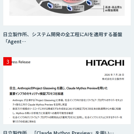
日立製作所、システム開発の全工程にAIを適用する基盤
「Agent…
日立製作所、「Claude Mythos Preview」を用い…