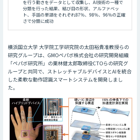
を行う動きをデータとして収集し、AI技術の一種で
分類を行った結果、結び目の形状、アルファベッ
ト、手話の単語をそれぞれ87％、98％、96％の正確
さで分類に成功
横浜国立大学 大学院工学研究院の太田裕貴准教授らの
研究グループは、GMOペパボ株式会社の研究開発組織
「ペパボ研究所」の栗林健太郎取締役CTOらの研究グ
ループと共同で、ストレッチャブルデバイスとAIを統合
した柔軟な動作認識スマートシステムを開発しまし
た。