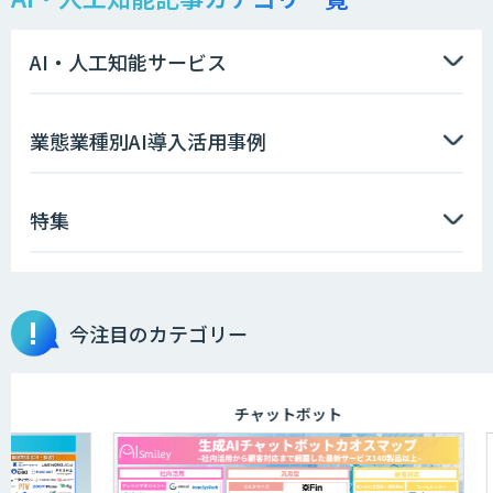
需要予測＋業務最適化AIシステム
『KISS』
AI・人工知能サービス
高性能 AI エンジン搭載エッジシステム
業態業種別AI導入活用事例
「VAB-5000」
特集
【特許調査特化】生成AI構築サービス
今注目のカテゴリー
画像解析・デジタルツイン領域のAI開発
チャットボット
AI開発・伴走支援・内製化支援