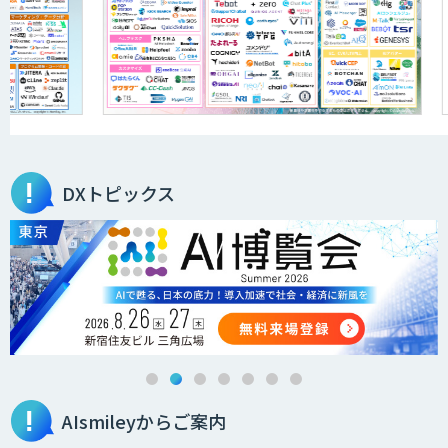
「ジンベイ AI技術実装アドバイザリー」
サービス
オーダーメイドAI開発
DXトピックス
ローカルLLM×RAG「Cosnex」
DXセカンドオピニオン
AIsmileyからご案内
生成AI活用コンサルティング
（BREEZE）