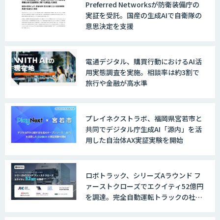
Preferred Networksが防衛装備庁の
実証を受託。国産の生成AIで自衛隊の
意思決定を支援
電通デジタル、購買行動におけるAI活
用実態調査を実施。相談率は約3割で
旅行や金融が高水準
プレイネクストラボ、福岡県宮若市と
共同でデジタル庁生成AI「源内」を活
用した自治体AX実証実験を開始
ロボトラック、シリーズAラウンド フ
ァーストクローズでエクイティ52億円
を調達。完全自動運転トラックの社会
実装に向けた開発・実証を推進