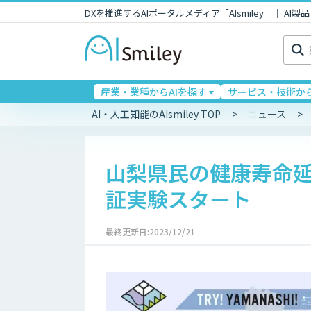
DXを推進するAIポータルメディア「AIsmiley」｜ A
検
索:
産業・業種からAIを探す
サービス・技術から
AI・人工知能のAIsmiley TOP
ニュース
山梨県民の健康寿命延
証実験スタート
最終更新日:2023/12/21