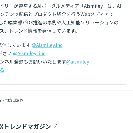
リーが運営するAIポータルメディア「AIsmiley」は、AI
ンテンツ配信とプロダクト紹介を行うWebメディアで
有した編集部がDX推進の事例や人工知能ソリューションの
ス、トレンド情報を発信しています。
でも発信しています
@AIsmiley.inc
ださい
@AIsmiley_inc
チャンネル登録もお願いいたします
@aismiley
る
庁・地方自治体
DXトレンドマガジン