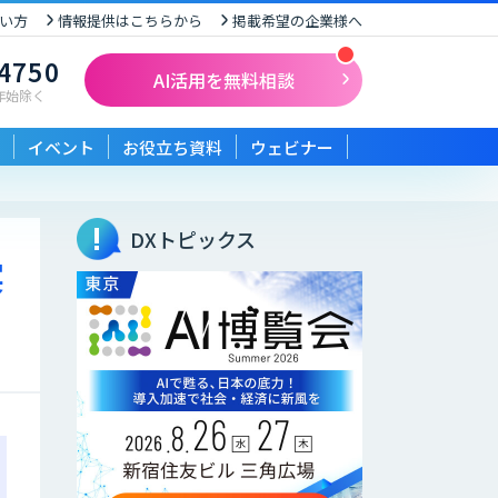
い方
情報提供はこちらから
掲載希望の企業様へ
-4750
AI活用を無料相談
末年始除く
イベント
お役立ち資料
ウェビナー
ト
DXトピックス
実