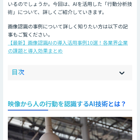
いるのでしょうか。今回は、AIを活用した「行動分析技
術」について、詳しくご紹介していきます。
画像認識の事例について詳しく知りたい方は以下の記
事もご覧ください。
【最新】画像認識AIの導入活用事例10選！各業界企業
の課題と導入効果まとめ
ow
de
目次
[
[
]
]
sh
hi
映像から人の行動を認識するAI技術とは？