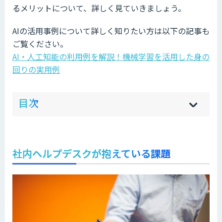
るメリットについて、詳しく見ていきましょう。
AIの活用事例について詳しく知りたい方は以下の記事も
ご覧ください。
AI・人工知能の利用例を解説！機械学習を活用した身の
回りの実用例
ow
de
目次
[
[
]
]
sh
hi
社内ヘルプデスクが抱えている課題