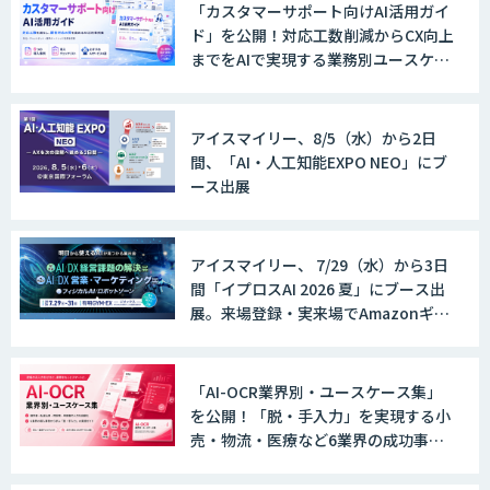
「カスタマーサポート向けAI活用ガイ
ド」を公開！対応工数削減からCX向上
までをAIで実現する業務別ユースケー
ス集
アイスマイリー、8/5（水）から2日
間、「AI・人工知能EXPO NEO」にブ
ース出展
アイスマイリー、 7/29（水）から3日
間「イプロスAI 2026 夏」にブース出
展。来場登録・実来場でAmazonギフ
ト500円分プレゼント！
「AI-OCR業界別・ユースケース集」
を公開！「脱・手入力」を実現する小
売・物流・医療など6業界の成功事例
と導入時のポイントを紹介