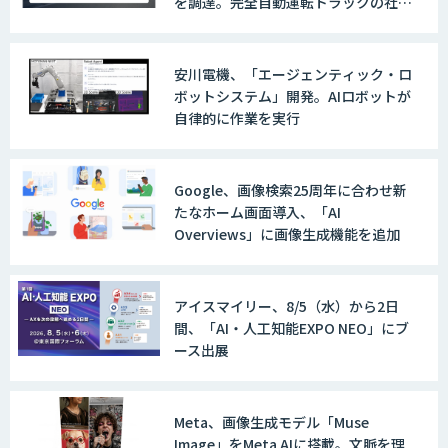
を調達。完全自動運転トラックの社会
実装に向けた開発・実証を推進
安川電機、「エージェンティック・ロ
ボットシステム」開発。AIロボットが
自律的に作業を実行
Google、画像検索25周年に合わせ新
たなホーム画面導入、「AI
Overviews」に画像生成機能を追加
アイスマイリー、8/5（水）から2日
間、「AI・人工知能EXPO NEO」にブ
ース出展
Meta、画像生成モデル「Muse
Image」をMeta AIに搭載。文脈を理