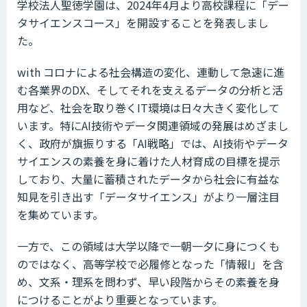
学校法人聖徳学園は、2024年4月より高校課程に「デー
タサイエンスコース」を開設することを発表しまし
た。
with コロナによる社会構造の変化、連動して急速に進
む各業界のDX、そしてそれを支えるデータの分析と活
用など、社会を取り巻くIT環境は日々大きく変化して
います。特にAI技術やデータ関連領域の発展はめざまし
く、政府が旗振りする「AI戦略」では、AI技術やデータ
サイエンスの素養を身に着けた人材育成の目標を提示
しており、大量に蓄積されたデータから社会に有益な
知見を引き出す「データサイエンス」がより一層注目
を集めています。
一方で、この領域は大学以降で一朝一夕に身につくも
のではなく、高等学校で必履修となった「情報I」を含
め、文系・理系を問わず、早い段階からその素養を身
につけることがより重要となっています。