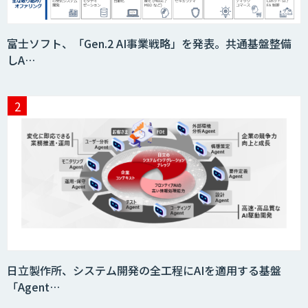
Nuance Gatekeeper 声紋認証ソリュー
富士ソフト、「Gen.2 AI事業戦略」を発表。共通基盤整備
ション
しA…
音声認識／対話型AIのソリューション
Datatang AIデータ処理プラットフォー
ムサービス
Datatang 高品質AIデータ収集・アノテ
ーションサービス
日立製作所、システム開発の全工程にAIを適用する基盤
「Agent…
AIボイス変換 Voidol -Powered by リ
アチェンvoice