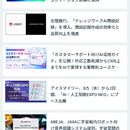
北陸銀行、「ナレッジワークAI商談記
録」を導入。商談記録作成の効率化と
品質向上を推進
「カスタマーサポート向けAI活用ガイ
ド」を公開！対応工数削減からCX向上
までをAIで実現する業務別ユースケー
ス集
アイスマイリー、8/5（水）から2日
間、「AI・人工知能EXPO NEO」にブ
ース出展
ABEJA、JAXAに宇宙船内ロボット向
け音声認識システム提供。宇宙空間の