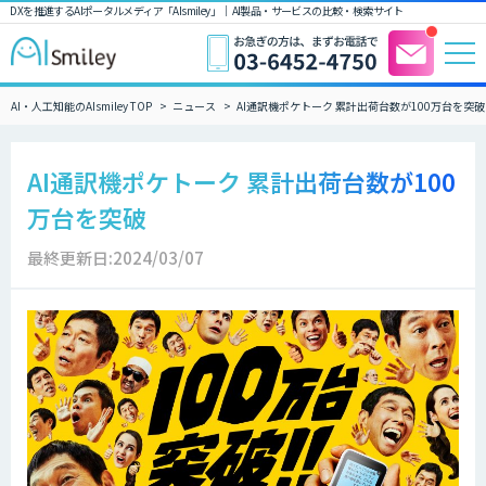
DXを推進するAIポータルメディア「AIsmiley」｜ AI製品・サービスの比較・検索サイト
AI・人工知能のAIsmiley TOP
ニュース
AI通訳機ポケトーク 累計出荷台数が100万台を突破
AI通訳機ポケトーク 累計出荷台数が100
万台を突破
最終更新日:2024/03/07