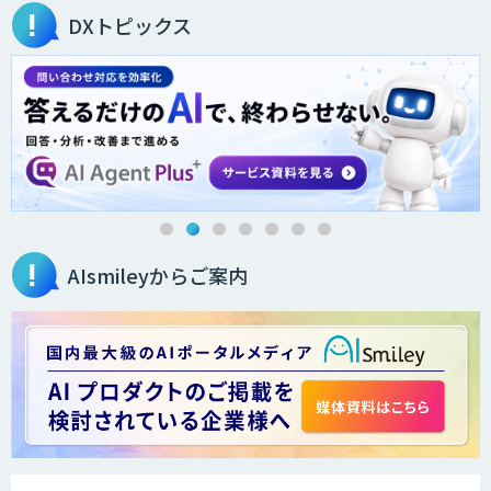
DXトピックス
IBT BizTAPAI
AI開発・伴走支援・内製化支援
AIsmileyからご案内
LINEWORKS AiCall（VOICEIVR）
Voice Space