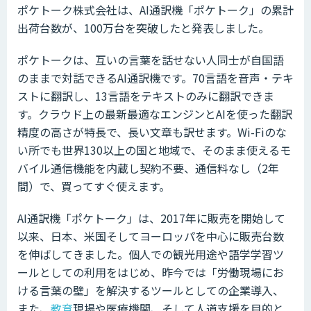
ポケトーク株式会社は、AI通訳機「ポケトーク」の累計
出荷台数が、100万台を突破したと発表しました。
ポケトークは、互いの言葉を話せない人同士が自国語
のままで対話できるAI通訳機です。70言語を音声・テキ
ストに翻訳し、13言語をテキストのみに翻訳できま
す。クラウド上の最新最適なエンジンとAIを使った翻訳
精度の高さが特長で、長い文章も訳せます。Wi-Fiのな
い所でも世界130以上の国と地域で、そのまま使えるモ
バイル通信機能を内蔵し契約不要、通信料なし（2年
間）で、買ってすぐ使えます。
AI通訳機「ポケトーク」は、2017年に販売を開始して
以来、日本、米国そしてヨーロッパを中心に販売台数
を伸ばしてきました。個人での観光用途や語学学習ツ
ールとしての利用をはじめ、昨今では「労働現場にお
ける言葉の壁」を解決するツールとしての企業導入、
また、
教育
現場や医療機関、そして人道支援を目的と