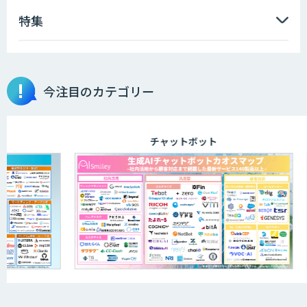
特集
AI音声生成 ElevenLabs
今注目のカテゴリー
ソフトクリエイトのAI開発サービス
チャットボット
APTOのAI受託開発
アポメイト
音声認識向け多言語音声コーパス販売サ
ービス